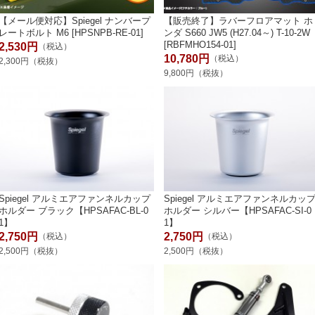
【メール便対応】Spiegel ナンバープ
【販売終了】ラバーフロアマット ホ
レートボルト M6 [HPSNPB-RE-01]
ンダ S660 JW5 (H27.04～) T-10-2W
[RBFMHO154-01]
2,530円
（税込）
10,780円
（税込）
2,300円（税抜）
9,800円（税抜）
Spiegel アルミエアファンネルカップ
Spiegel アルミエアファンネルカッ
ホルダー ブラック【HPSAFAC-BL-0
ホルダー シルバー【HPSAFAC-SI-0
1】
1】
2,750円
2,750円
（税込）
（税込）
2,500円（税抜）
2,500円（税抜）