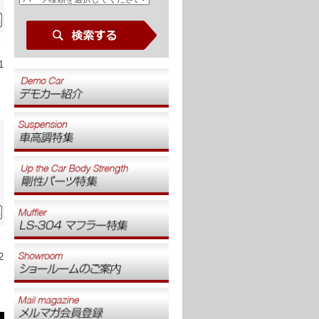
S
ー
1
S
ー
2