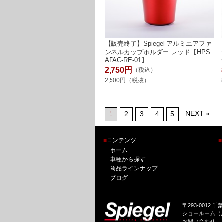
【販売終了】Spiegel アルミエアファ
ンネルカップホルダー レッド【HPS
AFAC-RE-01】
2,750円
（税込）
2,500円（税抜）
NEXT »
1
2
3
4
5
コンテンツ
■
■
ホーム
車種から探す
商品ラインナップ
ブログ
〒293-0012 
ショールーム（店
お問い合わせ 