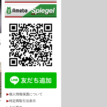
プ
)
3
▶
個人情報保護について
ッ
▶
特定商取引法表示