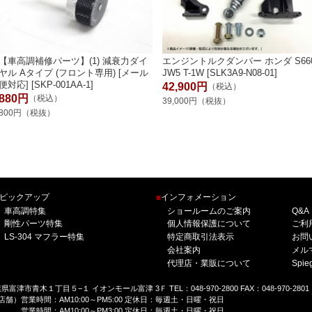
【車高調補修パーツ】(1) 減衰力ダイ
エンジントルクダンパー ホンダ S66
ヤル Aタイプ (フロント専用) [メール
JW5 T-1W [SLK3A9-N08-01]
便対応] [SKP-001AA-1]
42,900円
（税込）
880円
（税込）
39,000円（税抜）
800円（税抜）
ピックアップ
インフォメーション
■
車高調特集
ショールームのご案内
Q&A
剛性パーツ特集
個人情報保護について
ご利
LS-304 マフラー特集
特定商取引法表示
お問
会社案内
メル
代理店・業販について
Spi
千葉県富津市青木１丁目５−１ イオンモール富津 3Ｆ TEL：048-970-2800 FAX：048-970-2801
舗）営業時間：AM10:00～PM5:00 定休日：毎週土・日曜・祝日
営業時間：AM10:00～PM3:00 定休日：毎週土・日曜・祝日