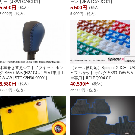
リー【JBWTC74CI-01】
ーン【JBWTC74JG-01】
5,500円
5,500円
（税込）
（税込）
5,000円（税抜）
5,000円（税抜）
本革巻き替えシフトノブキット ホン
【メール便対応】Spiegel X ICE FU
ダ S660 JW5 (H27.04～) ※AT車用 T-
E フルセット ホンダ S660 JW5 ※M
2W-4W [STCK3H36-90001]
車専用 [UIFLPQ004-01]
8,580円
40,590円
（税込）
（税込）
7,800円（税抜）
36,900円（税抜）