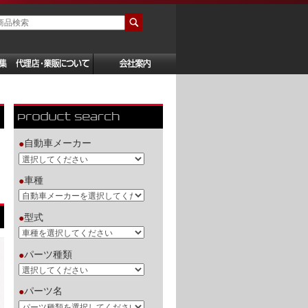
自動車メーカー
●
車種
●
型式
●
パーツ種類
●
パーツ名
●