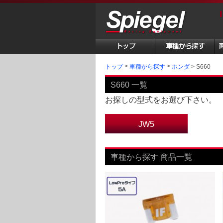
トップ
S660
車種から探す
ホンダ
S660 一覧
お探しの型式をお選び下さい。
JW5
車種から探す 商品一覧