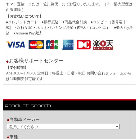
ヤマト運輸 または 佐川急便 にてお送りいたします。（※一部大型便は
西濃運輸 ）
【お支払いについて】
●クレジットカード ●銀行振込 ●商品代金引換 ●コンビニ（番号端末
式）・銀行ATM・ネットバンキング決済 ●後払い（コンビニ） ●楽天Pay決
済 ●Amazon Pay決済
お客様サポートセンター
●
【受付時間】
AM10:00～PM3:00 定休日：毎週土・日曜・祝日 お問い合わせフォームから
は24時間受付可能です。
自動車メーカー
●
車種
●