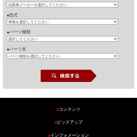
型式
●
パーツ種類
●
パーツ名
●
コンテンツ
■
ホーム
ピックアップ
■
車種から探す
車高調特集
インフォメーション
■
商品ラインナップ