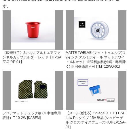
す。
【販売終了】Spiegel アルミエアファ
MATTE TWELVE (マットトゥエルブ) 1
ンネルカップホルダー レッド【HPSA
2インチ アルミホイール マットホワイ
FAC-RE-01】
ト 4本セット ※送料無料(沖縄・離島除
く) ※同梱発送不可 [TMT12WQ-01]
フロアマット チェック柄 (※車種専用
【メール便対応】Spiegel X ICE FUSE
設計）T-10-2W [KABFM]
Low Proタイプ 15A 単品 (シュピーゲ
ル クロス アイスフューズ) [UIFLP15A-
01]