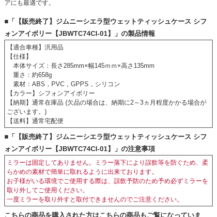
アにも最適です。
■「【販売終了】ジムニーシエラ型ウェットティッシュケース シフ
ォンアイボリー【JBWTC74CI-01】」の製品情報
【適合車種】汎用品
【仕様】
本体サイズ：長さ285mm×幅145ｍｍ×高さ135mm
重さ：約658g
素材：ABS，PVC，GPPS，シリコン
【カラー】シフォンアイボリー
【納期】通常在庫品 (欠品の場合は、納期に2～3ヵ月程度かかる場合が
ございます。)
【送料】通常宅配便
■「【販売終了】ジムニーシエラ型ウェットティッシュケース シフ
ォンアイボリー【JBWTC74CI-01】」の注意事項
ミラーは固定してありません。ミラー落下により誤飲等を防ぐため、柔
らかめの素材で簡単に取れるように出来ております。
お子様がいる環境でご使用する際は、誤飲予防のため予め必ずミラーを
取り外してご使用ください。
一度ミラーを取り外すと取付できませんのでご注意ください。
こちらの商品を購入された方はこちらの商品もご覧になっていま