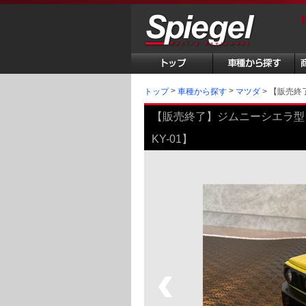
トップ
【販売終了
車種から探す
マツダ
【販売終了】ジムニーシエラ型ウ
KY-01】