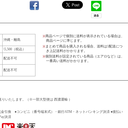
商品ページで個別に送料が表示されている場合は、
※
沖縄・離島
商品ページに準じます。
まとめて商品を購入される場合、送料は1配送につ
※
\5,500（税込）
き上記送料がかかります。
個別送料が設定されている商品（エアロなど）は、
※
配送不可
一番高い送料がかかります。
配送不可
りいたします。（※一部大型便は 西濃運輸 ）
代金引換 ●コンビニ（番号端末式）・銀行ATM・ネットバンキング決済 ●後払い
Pay決済