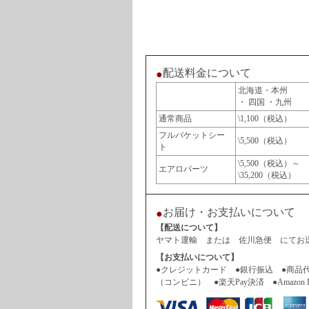
配送料金について
●
北海道・本州
・ 四国 ・九州
通常商品
\1,100（税込）
フルバケットシー
\5,500（税込）
ト
\5,500（税込）～
エアロパーツ
\35,200（税込）
お届け・お支払いについて
●
【配送について】
ヤマト運輸 または 佐川急便 にてお送
【お支払いについて】
●クレジットカード ●銀行振込 ●商品
（コンビニ） ●楽天Pay決済 ●Amazon 