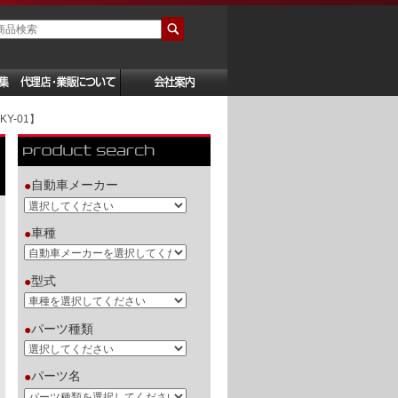
Y-01】
自動車メーカー
●
車種
●
型式
●
パーツ種類
●
パーツ名
●