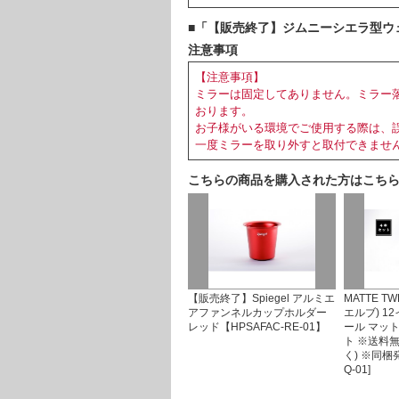
■「【販売終了】ジムニーシエラ型ウェ
注意事項
【注意事項】
ミラーは固定してありません。ミラー
おります。
お子様がいる環境でご使用する際は、
一度ミラーを取り外すと取付できませ
こちらの商品を購入された方はこち
【販売終了】Spiegel アルミエ
MATTE T
アファンネルカップホルダー
エルブ) 1
レッド【HPSAFAC-RE-01】
ール マッ
ト ※送料
く) ※同梱発
Q-01]