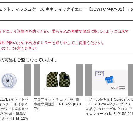
ットティッシュケース キネティックイエロー【JBWTC74KY-01】」
落下により誤飲等を防ぐため、柔らかめの素材で簡単に取れるように出来て
誤飲予防のため予め必ずミラーを取り外してご使用ください。
んのでご注意ください。
らの商品もご覧になっています。
WELVE (マットトゥ
フロアマット チェック柄 (※
【メール便対応】Spiegel X I
2インチ アルミホイ
車種専用設計）T-10-2W [KAB
E FUSE Low Proタイプ 15A
トホワイト 4本セッ
FM]
単品 (シュピーゲル クロス ア
無料(沖縄・離島除
イスフューズ) [UIFLP15A-01]
送不可 [TMT12W