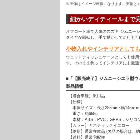
※画像はイメージ画像になります。実物と
細かいディティールまで
オフロード車で人気のスズキ ジムニーシエ
タイヤが回転し、手で動かして走行も可
小物入れやインテリアとして
ウェットティッシュケースとしても使用
す。そのまま飾ってインテリアにも最適
■「【販売終了】ジムニーシエラ型ウェ
製品情報
【適合車種】汎用品
【仕様】
本体サイズ：長さ285mm×幅145ｍｍ×
重さ：約658g
素材：ABS，PVC，GPPS，シリコ
【カラー】キネティックイエロー
【納期】通常在庫品 (欠品の場合は、
【送料】通常宅配便