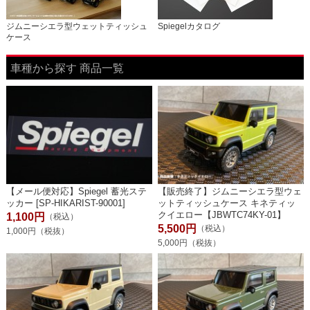
ジムニーシエラ型ウェットティッシュ
Spiegelカタログ
ケース
車種から探す 商品一覧
【メール便対応】Spiegel 蓄光ステ
【販売終了】ジムニーシエラ型ウェ
ッカー [SP-HIKARIST-90001]
ットティッシュケース キネティッ
クイエロー【JBWTC74KY-01】
1,100円
（税込）
5,500円
（税込）
1,000円（税抜）
5,000円（税抜）