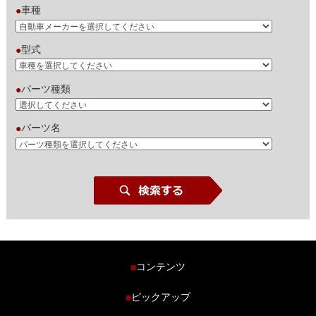
車種
●
型式
●
パーツ種類
●
パーツ名
●
コンテンツ
■
ホーム
ピックアップ
■
車種から探す