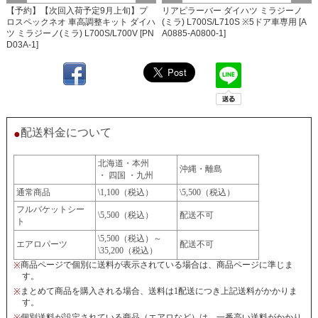
【予約】【次回入荷予定9月上旬】プ
リアピラーバー ダイハツ ミラジーノ
ロスペックネオ 車高調整キット ダイハ
(ミラ) L700S/L710S ※5ドア車専用 [A
ツ ミラジーノ(ミラ) L700S/L700V [PN
A0885-A0800-1]
D03A-1]
配送料金について
●
北海道・本州
沖縄・離島
・ 四国 ・九州
通常商品
\1,100（税込）
\5,500（税込）
フルバケットシー
\5,500（税込）
配送不可
ト
\5,500（税込）～
エアロパーツ
配送不可
\35,200（税込）
商品ページで個別に送料が表示されている場合は、商品ページに準じま
※
す。
まとめて商品を購入される場合、送料は1配送につき上記送料がかかりま
※
す。
個別送料が設定されている商品（エアロなど）は、一番高い送料がかかり