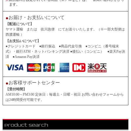
※
ます。
お届け・お支払いについて
●
【配送について】
ヤマト運輸 または 佐川急便 にてお送りいたします。（※一部大型便は
西濃運輸 ）
【お支払いについて】
●クレジットカード ●銀行振込 ●商品代金引換 ●コンビニ（番号端末
式）・銀行ATM・ネットバンキング決済 ●後払い（コンビニ） ●楽天Pay決
済 ●Amazon Pay決済
お客様サポートセンター
●
【受付時間】
AM10:00～PM3:00 定休日：毎週土・日曜・祝日 お問い合わせフォームから
は24時間受付可能です。