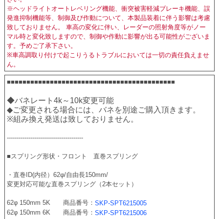
※ヘッドライトオートレベリング機能、衝突被害軽減ブレーキ機能、誤
発進抑制機能等、制御及び作動について、本製品装着に伴う影響は考慮
致しておりません。 車高の変化に伴い、レーダーの照射角度等がノー
マル時と変化致しますので、制御や作動に影響が出る可能性がございま
す。予めご了承下さい。
※車高調取り付けで起こりうるトラブルにおいては一切の責任負えませ
ん。
■■■■■■■■■■■■■■■■■■■■■■■■■■■■■■■■■■■■■■■■■■■
◆バネレート4k～10k変更可能　
◆ご変更される場合には、バネを別途ご購入頂きます。
※組み換え発送は致しておりません。
---------------------------------------
■スプリング形状・フロント　直巻スプリング 
・直巻ID(内径）62φ/自由長150mm/
変更対応可能な直巻スプリング（2本セット）　
62φ 150mm 5K　　商品番号：
SKP-SPT6215005
62φ 150mm 6K　　商品番号：
SKP-SPT6215006