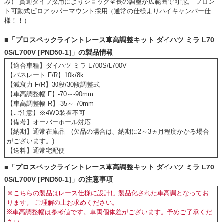
み） 貫通タイプ採用によりショック全長の調整が広範囲で可能。 フロン
ト可動式ピロアッパーマウント採用（通常の仕様よりハイキャンバー仕
様！！）
■「プロスペックライントレース車高調整キット ダイハツ ミラ L70
0S/L700V [PND50-1]」の製品情報
【適合車種】ダイハツ ミラ L700S/L700V
【バネレート F/R】10k/8k
【減衰力 F/R】30段/30段調整式
【車高調整幅 F】-70～-90mm
【車高調整幅 R】-35～-70mm
【ご注意】※4WD装着不可
【備考】オーバーホール対応
【納期】通常在庫品 (欠品の場合は、納期に2～3ヵ月程度かかる場合
がございます。)
【送料】通常宅配便
■「プロスペックライントレース車高調整キット ダイハツ ミラ L70
0S/L700V [PND50-1]」の注意事項
※こちらの製品はレース仕様に設計し 製品化された車高調となってお
ります。 ご理解の上お求めください。
※車高調整幅は参考値です。車両個体差がございます。予めご了承くだ
さい。