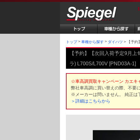
トップ
【予約】
車種から探す
ダイハツ
【予約】【次回入荷予定9月上旬
ラ) L700S/L700V [PND03A-1]
☆車高調買取キャンペーン カエキ
弊社車高調に買い替えの際、不要
※メーカーは問いません。 純正は
＞詳細はこちらから