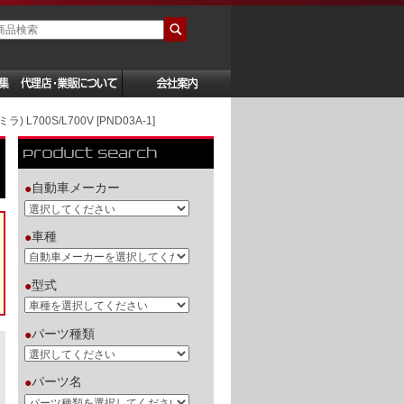
0S/L700V [PND03A-1]
自動車メーカー
●
車種
●
型式
●
パーツ種類
●
パーツ名
●