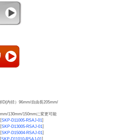
D(内径）96mm/自由長205mm/
/130mm/150mmに変更可能 
[
] 
SKP-D11005-RSAJ-01
[
] 
SKP-D13005-RSAJ-01
[
] 
SKP-D15004-RSAJ-01
[
] 
SKP-D11010-RSAJ-01