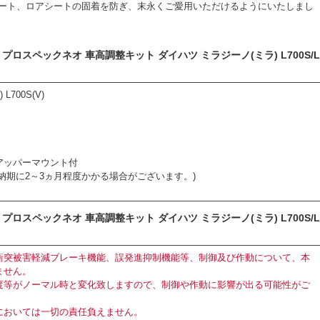
ート、ロアシートの固着を防ぎ、末永くご愛用いただけるようにいたしまし
ロスペックネオ 車高調整キット ダイハツ ミラジーノ(ミラ) L700S/
700S(V)
アッパーマウント付
納期に2～3ヵ月程度かかる場合がございます。)
ロスペックネオ 車高調整キット ダイハツ ミラジーノ(ミラ) L700S/
衝突被害軽減ブレーキ機能、誤発進抑制機能等、制御及び作動について、本
ません。
度等がノーマル時と変化致しますので、制御や作動に影響が出る可能性がご
においては一切の責任負えません。