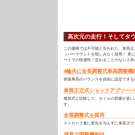
高次元の走行！そしてタ
この価格では不可能と言われた、単筒正
ッパーマウントを惜しみなく採用！ 更
ートでの快適性！交わることのない２本の線
4輪共に全長調整式車高調整機
前後車高のバランスを自由に設定できる
単筒正立式ショックアブソー
複筒式と比較して、オイルの容量が多い
す。
全長調整式を採用
ストローク量に変化を与えずに車高ダウ
減衰力調整機能付