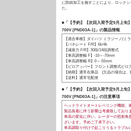
に防錆加工を施すことにより、ロックシ
た。
■「【予約】【次回入荷予定9月上旬】プ
700V [PND03A-1]」の製品情報
【適合車種】ダイハツ ミラジーノ(ミラ) L
【バネレート F/R】6k/4k
【減衰力 F/R】30段/24段調整式
【車高調整幅 F】-10～-70mm
【車高調整幅 R】0～-55mm
【ピロアッパー】フロント調整式ピロ
【納期】通常在庫品 (欠品の場合は、
【送料】通常宅配便
■「【予約】【次回入荷予定9月上旬】プ
700V [PND03A-1]」の注意事項
ヘッドライトオートレベリング機能、
製品装着に伴う影響は考慮致しており
車高の変化に伴い、レーダーの照射角
ざいます。予めご了承下さい。
車高調取り付けで起こりうるトラブル