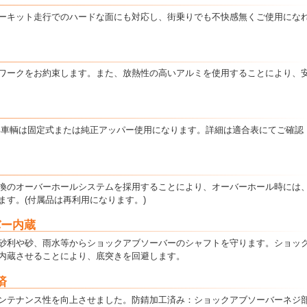
ーキット走行でのハードな面にも対応し、街乗りでも不快感無くご使用にな
ワークをお約束します。また、放熱性の高いアルミを使用することにより、
部車輌は固定式または純正アッパー使用になります。詳細は適合表にてご確認
換のオーバーホールシステムを採用することにより、オーバーホール時には
ます。(付属品は再利用になります。)
バー内蔵
砂利や砂、雨水等からショックアブソーバーのシャフトを守ります。ショッ
内蔵させることにより、底突きを回避します。
済
ンテナンス性を向上させました。防錆加工済み：ショックアブソーバーネジ