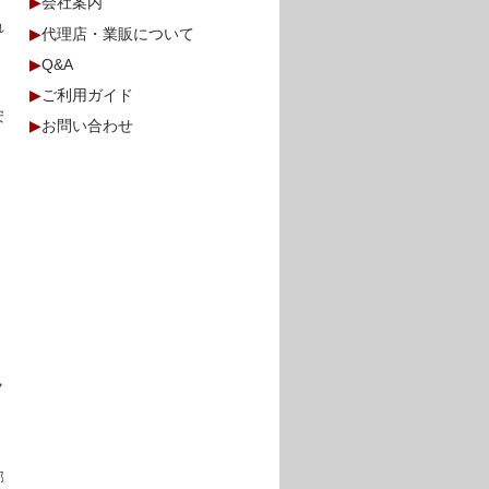
▶
会社案内
れ
▶
代理店・業販について
▶
Q&A
▶
ご利用ガイド
安
▶
お問い合わせ
、
ク
部