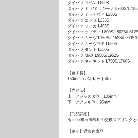
ダイハツ コペン L880K
ダイハツ ミラ/ミラジーノ L700S/L710S
ダイハツ ミラアヴィ L250S
ダイハツ エッセ L235S
ダイハツ ソニカ L405S
ダイハツ オプティ L800S/L802S/L812
ダイハツ ムーヴ L150S/L152S/L900S/L
ダイハツ ムーヴラテ L550S
ダイハツ タント L350S
ダイハツ MAX L950S/L952S
ダイハツ ネイキッド L750S/L760S
【自由長】
150mm（バネレート4k）
【内径ID】
上 アジャスタ側 105mm
下 アクスル側 95mm
【商品詳細】
Spiegel車高調専用の交換スプリン
【納期】通常在庫品