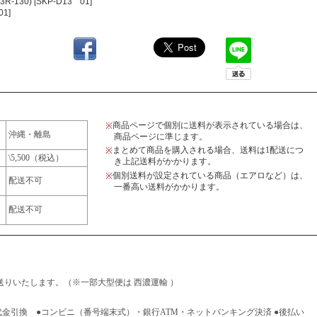
R-130) [SKP-D13
01]
01]
商品ページで個別に送料が表示されている場合は、
※
沖縄・離島
商品ページに準じます。
まとめて商品を購入される場合、送料は1配送につ
※
\5,500（税込）
き上記送料がかかります。
個別送料が設定されている商品（エアロなど）は、
※
配送不可
一番高い送料がかかります。
配送不可
りいたします。（※一部大型便は 西濃運輸 ）
代金引換 ●コンビニ（番号端末式）・銀行ATM・ネットバンキング決済 ●後払い