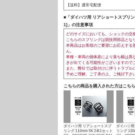
【送料】通常宅配便
■「ダイハツ用 リアショートスプリング 150m
1]」の注意事項
どのサイズにおいても、ショックの交
こちらのスプリングは競技用部品とな
本商品はお客様のご要望にお応えする
ん。
車種・車両の個体差により落ち幅は異
きが出てくる可能性がございますので
また、弊社では取付けに伴うトラブル
予めご理解、ご了承の上、ご検討下さ
こちらの商品を購入された方はこち
ダイハツ用 リアショートスプ
ダイハツ用
リング 110mm 5K 2本1セット
リング 130