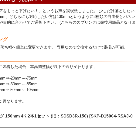
アをもっと下げたい！」というお声を実現致しました。 少しだけ落としたい
0mm、どちらにも対応したい方は130mmというように3種類の自由長とバネレ
や目的に合わせてご選択下さい。 (こちらのスプリングは競技用部品となりま
ング
好みの落ち幅へ簡単に変更できます。 専用なので交換するだけで装着が可能。
）に装着した場合、車高調整幅が以下の通り変わります。
m⇒-20mm～-75mm
m⇒-30mm～-85mm
m⇒-50mm～-105mm
て異なります。
m 4K 2本1セット (旧：SDSD3R-150) [SKP-D15004-RSAJ-0