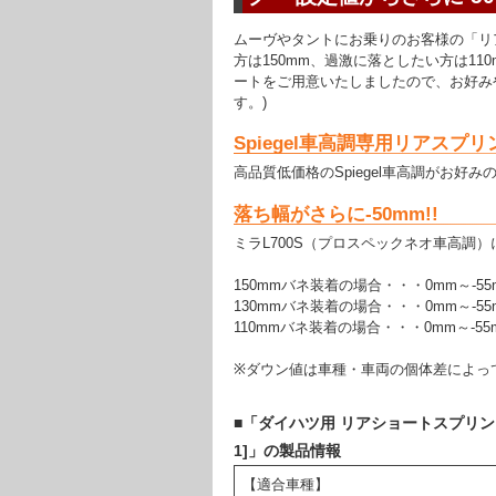
ムーヴやタントにお乗りのお客様の「リ
方は150mm、過激に落としたい方は11
ートをご用意いたしましたので、お好み
す。)
Spiegel車高調専用リアスプリ
高品質低価格のSpiegel車高調がお
落ち幅がさらに-50mm!!
ミラL700S（プロスペックネオ車高調
150mmバネ装着の場合・・・0mm～-55m
130mmバネ装着の場合・・・0mm～-55m
110mmバネ装着の場合・・・0mm～-55m
※ダウン値は車種・車両の個体差によっ
■「ダイハツ用 リアショートスプリング 150m
1]」の製品情報
【適合車種】