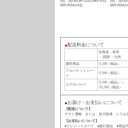
(旧：SDSD3R-110) [SKP-D11
(旧：SDSD3
005-RSAJ-01]
005-RSAJ-
配送料金について
●
北海道・本州
・ 四国 ・九州
通常商品
\1,100（税込）
フルバケットシー
\5,500（税込）
ト
\5,500（税込）～
エアロパーツ
\35,200（税込）
お届け・お支払いについて
●
【配送について】
ヤマト運輸 または 佐川急便 にてお送
【お支払いについて】
●クレジットカード ●銀行振込 ●商品