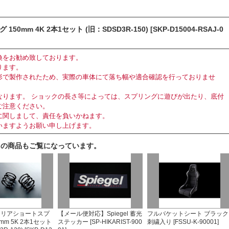
m 4K 2本1セット (旧：SDSD3R-150) [SKP-D15004-RSAJ-0
換をお勧め致しております。
ります。
形で製作されたため、実際の車体にて落ち幅や適合確認を行っておりませ
なります。 ショックの長さ等によっては、スプリングに遊びが出たり、底付
ご注意ください。
に関しまして、責任を負いかねます。
いますようお願い申し上げます。
らの商品もご覧になっています。
 リアショートスプ
【メール便対応】Spiegel 蓄光
フルバケットシート ブラック
mm 5K 2本1セット
ステッカー [SP-HIKARIST-900
刺繍入り [FSSU-K-90001]