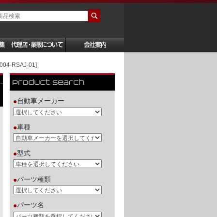
4-RSAJ-01]
-
自動車メーカー
●
車種
●
型式
●
パーツ種類
●
パーツ名
●