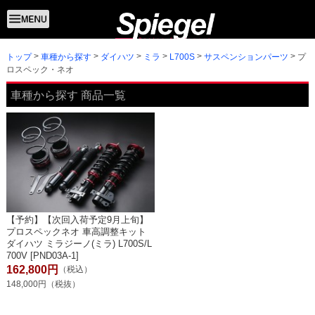
トップ
プ
車種から探す
ダイハツ
ミラ
L700S
サスペンションパーツ
ロスペック・ネオ
車種から探す 商品一覧
【予約】【次回入荷予定9月上旬】
プロスペックネオ 車高調整キット
ダイハツ ミラジーノ(ミラ) L700S/L
700V [PND03A-1]
162,800円
（税込）
148,000円（税抜）