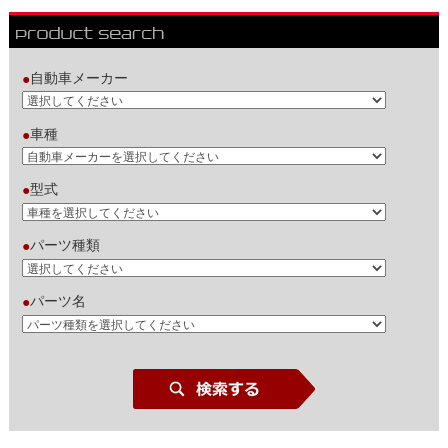
自動車メーカー
●
車種
●
型式
●
パーツ種類
●
パーツ名
●