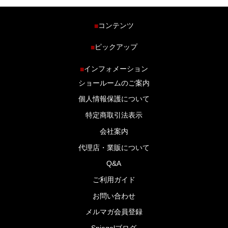
コンテンツ
■
ホーム
ピックアップ
■
車種から探す
車高調特集
インフォメーション
■
商品ラインナップ
剛性パーツ特集
ショールームのご案内
ブログ
LS-304 マフラー特集
個人情報保護について
特定商取引法表示
会社案内
代理店・業販について
Q&A
ご利用ガイド
お問い合わせ
メルマガ会員登録
Spiegelブログ