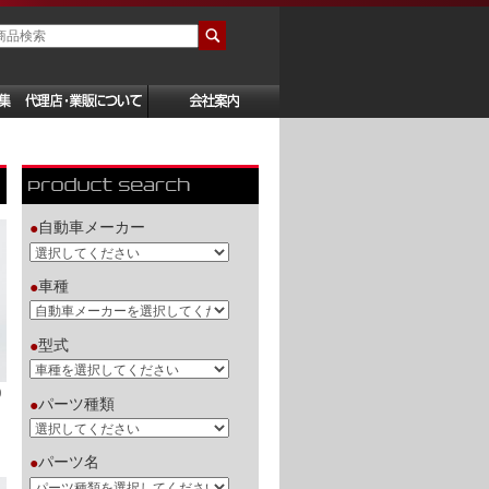
自動車メーカー
●
車種
●
型式
●
0
パーツ種類
●
パーツ名
●