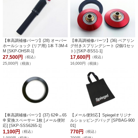
【車高調補修パーツ】(28) オーバー
【車高調補修パーツ】(36) ベアリン
ホールショック (リア用) 1本 T-3M-4
グ付きスプリングシート (2個/1セッ
M [SKP-OHSR-1]
ト) [SKP-BSS1-1]
27,500円
17,600円
（税込）
（税込）
25,000円（税抜）
16,000円（税抜）
【車高調補修パーツ】(37) 62Φ→65
【メール便対応】Spiegelオリジナ
Φ 変換スペーサー 1枚 [メール便対
ルショッピングバッグ [SPBAG-900
応] [SKP-SSS6265-1]
01]
1,100円
770円
（税込）
（税込）
1,000円（税抜）
700円（税抜）