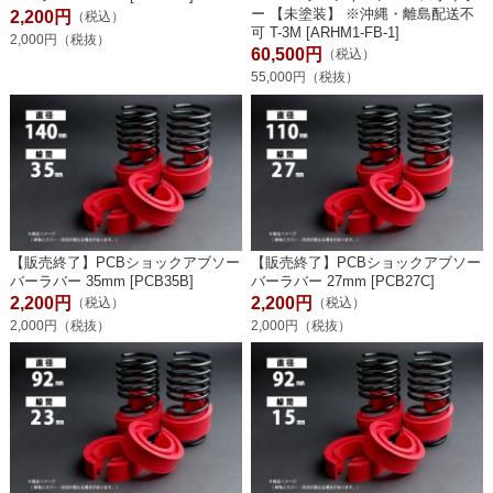
ー 【未塗装】 ※沖縄・離島配送不
2,200円
（税込）
可 T-3M [ARHM1-FB-1]
2,000円（税抜）
60,500円
（税込）
55,000円（税抜）
【販売終了】PCBショックアブソー
【販売終了】PCBショックアブソー
バーラバー 35mm [PCB35B]
バーラバー 27mm [PCB27C]
2,200円
2,200円
（税込）
（税込）
2,000円（税抜）
2,000円（税抜）