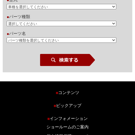
パーツ種類
●
パーツ名
●
コンテンツ
■
ホーム
ピックアップ
■
車種から探す
車高調特集
インフォメーション
■
商品ラインナップ
剛性パーツ特集
ショールームのご案内
ブログ
LS-304 マフラー特集