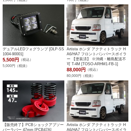
デュアルLEDフォグランプ [DLP-SS
Artista ホンダ アクティトラック H
1004-90001]
A6/HA7 フロントバンパースポイラ
ー 【塗装済】 ※沖縄・離島配送不
5,500円
（税込）
可 T-4M [TOSO-ARHM1-FB-1]
5,000円（税抜）
88,000円
（税込）
80,000円（税抜）
【販売終了】PCBショックアブソー
Artista ホンダ アクティトラック H
バーラバー 47mm [PCB47A]
A6/HA7 フロントバンパースポイラ