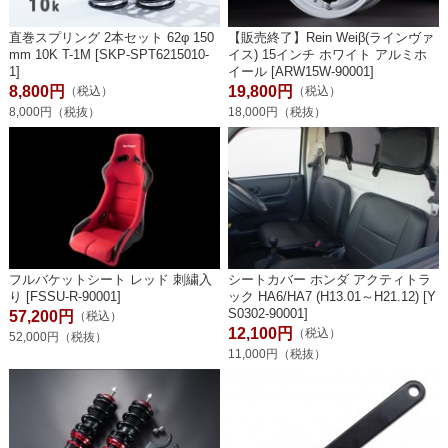
直巻スプリング 2本セット 62φ 150
【販売終了】Rein Weiβ(ラインヴァ
mm 10K T-1M [SKP-SPT6215010-
イス) 15インチ ホワイト アルミホ
1]
イール [ARW15W-90001]
8,800円
19,800円
（税込）
（税込）
8,000円（税抜）
18,000円（税抜）
フルバケットシート レッド 刺繍入
シートカバー ホンダ アクティトラ
り [FSSU-R-90001]
ック HA6/HA7 (H13.01～H21.12) [Y
S0302-90001]
57,200円
（税込）
12,100円
（税込）
52,000円（税抜）
11,000円（税抜）