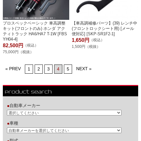
プロスペックベーシック 車高調整
【車高調補修パーツ】(39) レンチ中
キット(フロントのみ) ホンダ アク
(フロントロックシート用) [メール
ティトラック HA6/HA7 T-1W [FBS
便対応] [SKP-SR1F2-1]
YH04-4]
1,650円
（税込）
82,500円
（税込）
1,500円（税抜）
75,000円（税抜）
« PREV
NEXT »
1
2
3
4
5
自動車メーカー
●
車種
●
型式
●