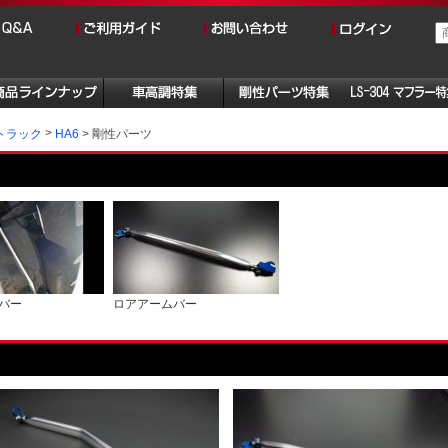
剛性パーツ
トラック
HA6
バー
ロアアームバー