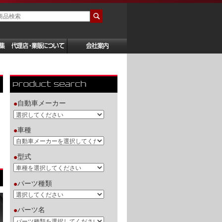
自動車メーカー
●
車種
●
型式
●
パーツ種類
●
パーツ名
●