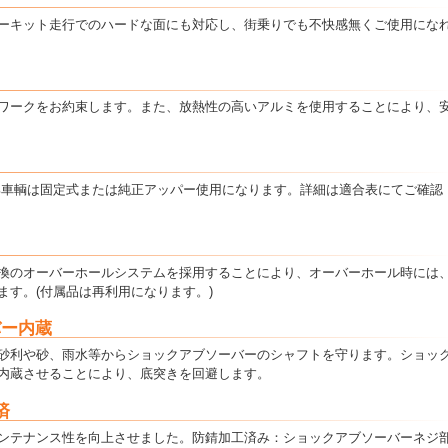
ーキット走行でのハードな面にも対応し、街乗りでも不快感無くご使用にな
ワークをお約束します。また、放熱性の高いアルミを使用することにより、
部車輌は固定式または純正アッパー使用になります。詳細は適合表にてご確認
換のオーバーホールシステムを採用することにより、オーバーホール時には
ます。(付属品は再利用になります。)
バー内蔵
砂利や砂、雨水等からショックアブソーバーのシャフトを守ります。ショッ
内蔵させることにより、底突きを回避します。
済
ンテナンス性を向上させました。防錆加工済み：ショックアブソーバーネジ