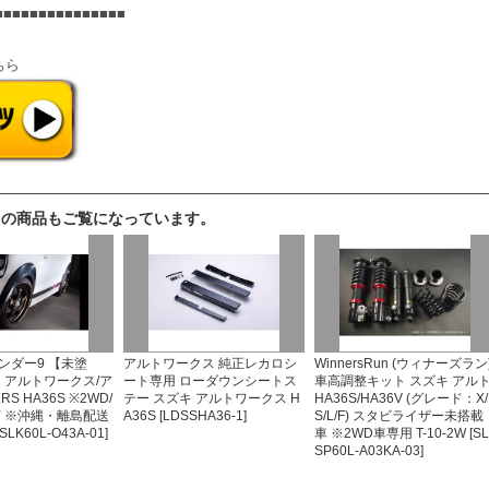
■■■■■■■■■■■■■■■
ちら
らの商品もご覧になっています。
ンダー9 【未塗
アルトワークス 純正レカロシ
WinnersRun (ウィナーズラン
キ アルトワークス/ア
ート専用 ローダウンシートス
車高調整キット スズキ アル
S HA36S ※2WD/
テー スズキ アルトワークス H
HA36S/HA36V (グレード：X/
可 ※沖縄・離島配送
A36S [LDSSHA36-1]
S/L/F) スタビライザー未搭載
SLK60L-O43A-01]
車 ※2WD車専用 T-10-2W [S
SP60L-A03KA-03]