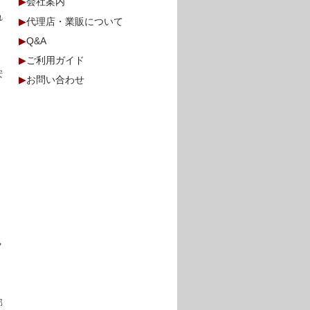
▶
会社案内
れ
▶
代理店・業販について
▶
Q&A
▶
ご利用ガイド
安
▶
お問い合わせ
、
ク
部