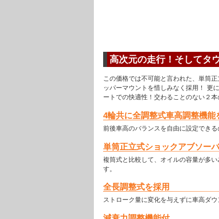
高次元の走行！そしてタ
この価格では不可能と言われた、単筒正
ッパーマウントを惜しみなく採用！ 更
ートでの快適性！交わることのない２本の線
4輪共に全調整式車高調整機能
前後車高のバランスを自由に設定できる
単筒正立式ショックアブソー
複筒式と比較して、オイルの容量が多い
す。
全長調整式を採用
ストローク量に変化を与えずに車高ダウ
減衰力調整機能付