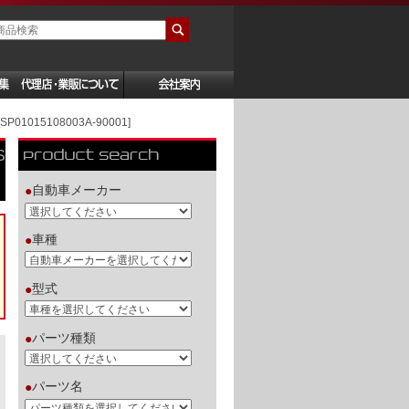
1015108003A-90001]
S
自動車メーカー
●
車種
●
型式
●
パーツ種類
●
パーツ名
●