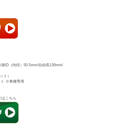
側ID（内径）50.5mm/自由長130mm/
セット）　
ット ※車種専用
ジはこちら