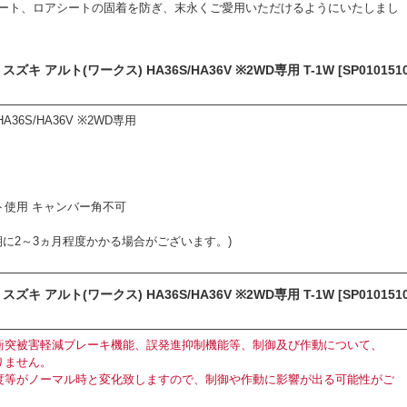
ート、ロアシートの固着を防ぎ、末永くご愛用いただけるようにいたしまし
アルト(ワークス) HA36S/HA36V ※2WD専用 T-1W [SP010151
36S/HA36V ※2WD専用
使用 キャンバー角不可
期に2～3ヵ月程度かかる場合がございます。)
アルト(ワークス) HA36S/HA36V ※2WD専用 T-1W [SP010151
衝突被害軽減ブレーキ機能、誤発進抑制機能等、制御及び作動について、
りません。
度等がノーマル時と変化致しますので、制御や作動に影響が出る可能性がご