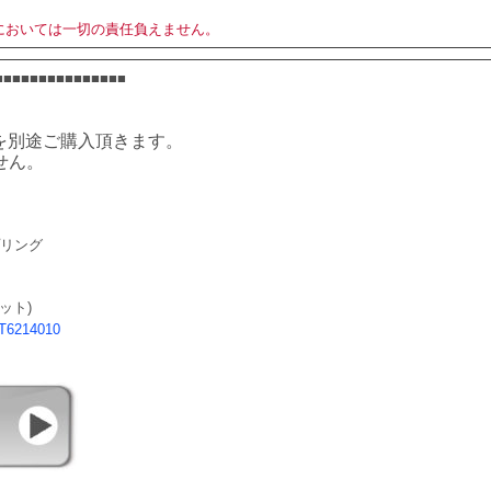
においては一切の責任負えません。
■■■■■■■■■■■■■■■
を別途ご購入頂きます。
せん。
リング 
/
ット)
T6214010