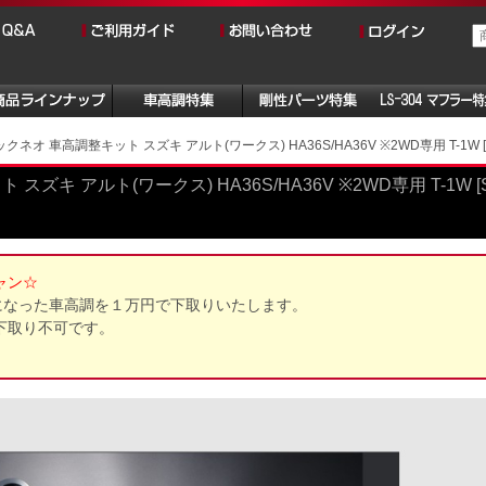
ネオ 車高調整キット スズキ アルト(ワークス) HA36S/HA36V ※2WD専用 T-1W [SP0
ズキ アルト(ワークス) HA36S/HA36V ※2WD専用 T-1W [
ャン☆
になった車高調を１万円で下取りいたします。
下取り不可です。