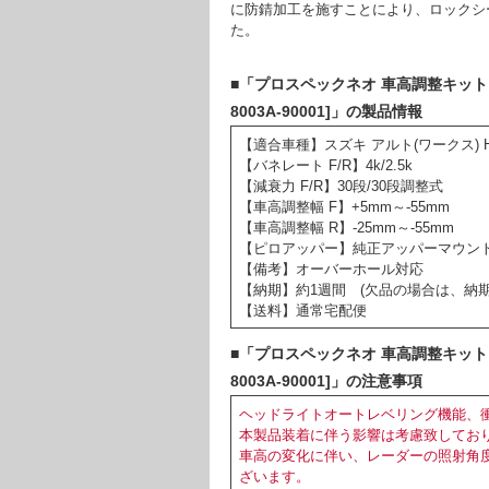
に防錆加工を施すことにより、ロックシ
た。
■「プロスペックネオ 車高調整キット スズキ 
8003A-90001]」の製品情報
【適合車種】スズキ アルト(ワークス) HA
【バネレート F/R】4k/2.5k
【減衰力 F/R】30段/30段調整式
【車高調整幅 F】+5mm～-55mm
【車高調整幅 R】-25mm～-55mm
【ピロアッパー】純正アッパーマウント
【備考】オーバーホール対応
【納期】約1週間 (欠品の場合は、納
【送料】通常宅配便
■「プロスペックネオ 車高調整キット スズキ 
8003A-90001]」の注意事項
ヘッドライトオートレベリング機能、
本製品装着に伴う影響は考慮致してお
車高の変化に伴い、レーダーの照射角
ざいます。