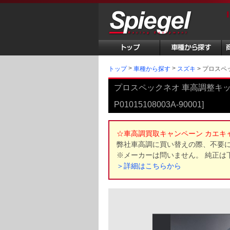
トップ
プロスペック
車種から探す
スズキ
プロスペックネオ 車高調整キット ス
P01015108003A-90001]
☆車高調買取キャンペーン カエキ
弊社車高調に買い替えの際、不要
※メーカーは問いません。 純正は
＞詳細はこちらから