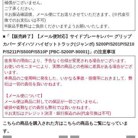
補償がございません。
ご了承ください。
※お振込確認後、メール便にてお送りさせていただきます。(※代金引
換でのお支払いは不可)
※振込手数料はご負担くださいますようお願いいたします。
■「【販売終了】【メール便対応】サイドブレーキレバー グリップ
カバー ダイハツ ハイゼットトラック(ジャンボ) S200P/S201P/S210
P/S211P/S500P/S510P [PBC-S200P-90001]」の注意事項
改良等の理由により、予告なく仕様が変更される場合がございます。
お使いのモニターにより、実際の商品との色味に差異がある場合がござ
います。
本商品のご使用時に発生した、いかなる事故・損傷等におきまして、弊
社は一切の責任を負いかねます。
【メール便について】
メール便は商品に対しての保証が一切ございません。
破損や盗難などの責任も弊社では負いかねます。
※お支払はクレジット決済・銀行振込のみ(代金引換は不可)
こちらの商品を購入された方はこちらの商品もご覧になっていま
す。