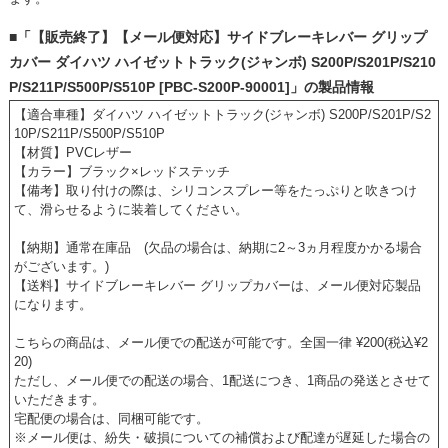
■「【販売終了】【メール便対応】サイドブレーキレバー グリップ
カバー ダイハツ ハイゼットトラック(ジャンボ) S200P/S201P/S210
P/S211P/S500P/S510P [PBC-S200P-90001]」の製品情報
【適合車種】ダイハツ ハイゼットトラック(ジャンボ) S200P/S201P/S2
10P/S211P/S500P/S510P
【材質】PVCレザー
【カラー】ブラック×レッドステッチ
【備考】取り付けの際は、シリコンスプレー等をたっぷりと吹きつけ
て、滑らせるように装着してください。
【納期】通常在庫品 (欠品の場合は、納期に2～3ヵ月程度かかる場合
がございます。)
【送料】サイドブレーキレバー グリップカバーは、メール便対応製品
になります。
こちらの商品は、メール便での配送が可能です。全国一律 ¥200(税込¥2
20)
ただし、メール便での配送の場合、1配送につき、1商品の発送とさせて
いただきます。
宅配便の場合は、同梱可能です。
※メール便は、紛失・破損についての補償および配達が遅延した場合の