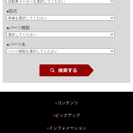
型式
●
パーツ種類
●
パーツ名
●
コンテンツ
■
ホーム
ピックアップ
■
車種から探す
車高調特集
インフォメーション
■
商品ラインナップ
剛性パーツ特集