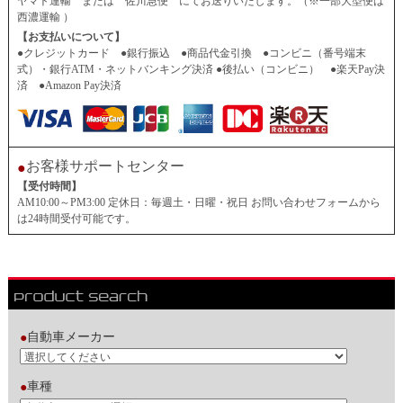
ヤマト運輸 または 佐川急便 にてお送りいたします。（※一部大型便は
西濃運輸 ）
【お支払いについて】
●クレジットカード ●銀行振込 ●商品代金引換 ●コンビニ（番号端末
式）・銀行ATM・ネットバンキング決済 ●後払い（コンビニ） ●楽天Pay決
済 ●Amazon Pay決済
お客様サポートセンター
●
【受付時間】
AM10:00～PM3:00 定休日：毎週土・日曜・祝日 お問い合わせフォームから
は24時間受付可能です。
自動車メーカー
●
車種
●