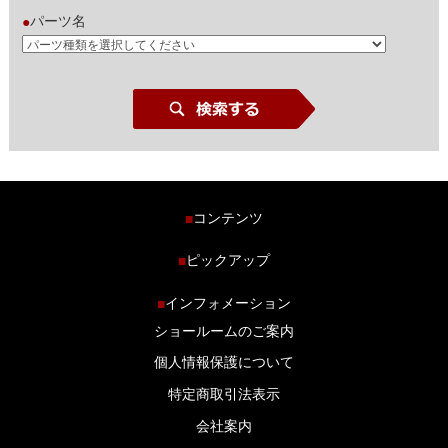
パーツ名
●
コンテンツ
■
ホーム
ピックアップ
■
車種から探す
車高調特集
インフォメーション
■
商品ラインナップ
剛性パーツ特集
ショールームのご案内
ブログ
LS-304 マフラー特集
個人情報保護について
特定商取引法表示
会社案内