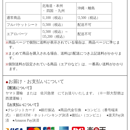
北海道・本州
沖縄・離島
・ 四国 ・九州
通常商品
\1,100（税込）
\5,500（税込）
フルバケットシート
\5,500（税込）
配送不可
\5,500（税込）～
エアロパーツ
配送不可
\35,200（税込）
商品ページで個別に送料が表示されている場合は、商品ページに準じま
※
す。
まとめて商品を購入される場合、送料は1配送につき上記送料がかかりま
※
す。
個別送料が設定されている商品（エアロなど）は、一番高い送料がかかり
※
ます。
お届け・お支払いについて
●
【配送について】
ヤマト運輸 または 佐川急便 にてお送りいたします。（※一部大型便は
西濃運輸 ）
【お支払いについて】
●クレジットカード ●銀行振込 ●商品代金引換 ●コンビニ（番号端末
式）・銀行ATM・ネットバンキング決済 ●後払い（コンビニ） ●楽天Pay決
済 ●Amazon Pay決済