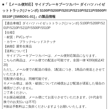
■「【メール便対応】サイドブレーキブーツカバー ダイハツ ハイゼ
ットトラック(ジャンボ) S100P/S200P/S201P/S210P/S211P/S500P/
S510P [SWBD01-01]」の製品情報
【適合車種】ダイハツ ハイゼットトラック(ジャンボ) S100P/S200P/S2
01P/S210P/S211P/S500P/S510P
【仕様】
・材質：PVCレザー
・カラー：ブラック×レッドステッチ
【納期】通常在庫品
【送料について】
サイドブレーキブーツカバーは、メール便対応製品になります。
こちらの商品は、メール便での配送が可能です。全国一律 ¥200(税込¥2
20)
ただし、メール便での配送の場合、1配送につき、1商品の発送とさせて
いただきます。
宅配便の場合は、同梱可能です。
※メール便は、紛失・破損についての補償および配達が遅延した場合の
補償がございません。
ご了承ください。
※お振込確認後、メール便にてお送りさせていただきます。(※代金引
換でのお支払いは不可)
※振込手数料はご負担くださいますようお願いいたします。