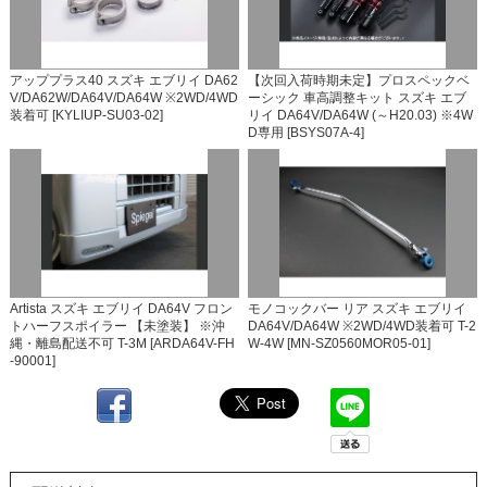
アッププラス40 スズキ エブリイ DA62
【次回入荷時期未定】プロスペックベ
V/DA62W/DA64V/DA64W ※2WD/4WD
ーシック 車高調整キット スズキ エブ
装着可 [KYLIUP-SU03-02]
リイ DA64V/DA64W (～H20.03) ※4W
D専用 [BSYS07A-4]
Artista スズキ エブリイ DA64V フロン
モノコックバー リア スズキ エブリイ
トハーフスポイラー 【未塗装】 ※沖
DA64V/DA64W ※2WD/4WD装着可 T-2
縄・離島配送不可 T-3M [ARDA64V-FH
W-4W [MN-SZ0560MOR05-01]
-90001]