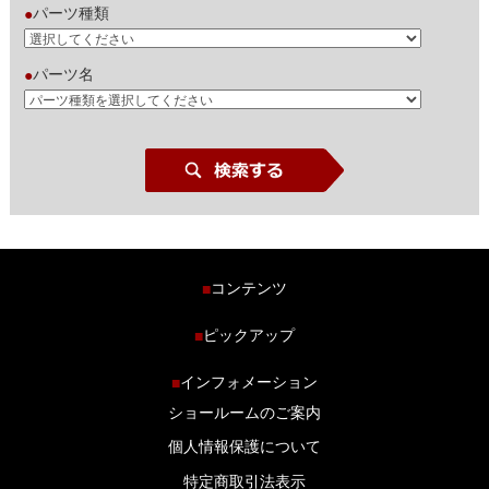
パーツ種類
●
パーツ名
●
コンテンツ
■
ホーム
ピックアップ
■
車種から探す
車高調特集
インフォメーション
■
商品ラインナップ
剛性パーツ特集
ショールームのご案内
ブログ
LS-304 マフラー特集
個人情報保護について
特定商取引法表示