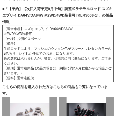
■「【予約】【次回入荷予定9月中旬】調整式ラテラルロッド スズキ
エブリイ DA64V/DA64W ※2WD/4WD装着可 [KLRS006-1]」の製品
情報
【適合車種】スズキ エブリイ DA64V/DA64W
※2WD/4WD装着可
【仕様】片側ピロボール
【備考】
生産ロッドにより、ブッシュのウレタン色がブルーとウレタンカラーの
2色あり、いずれか任意でのお届けになります。
色の選択は承れませんが、材質、仕様共に同じ商品になります。ご了承
ください。
【納期】通常在庫品 (欠品の場合は、納期に約2ヵ月程度かかる場合がご
ざいます。)
【送料】通常宅配便
こちらの商品を購入された方はこちらの商品もご覧になっていま
す。