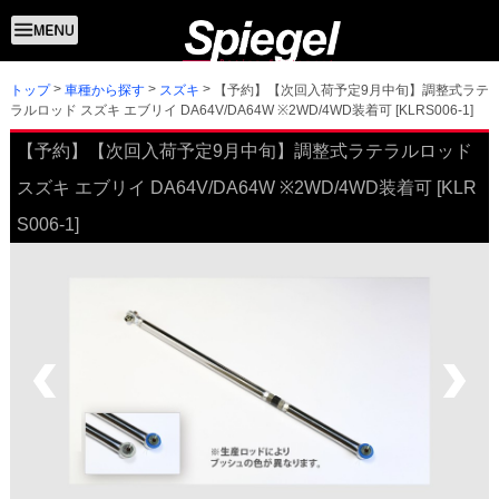
トップ
【予約】【次回入荷予定9月中旬】調整式ラテ
車種から探す
スズキ
ラルロッド スズキ エブリイ DA64V/DA64W ※2WD/4WD装着可 [KLRS006-1]
【予約】【次回入荷予定9月中旬】調整式ラテラルロッド
スズキ エブリイ DA64V/DA64W ※2WD/4WD装着可 [KLR
S006-1]