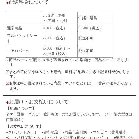
配送料金について
●
北海道・本州
沖縄・離島
・ 四国 ・九州
通常商品
\1,100（税込）
\5,500（税込）
フルバケットシー
\5,500（税込）
配送不可
ト
\5,500（税込）～
エアロパーツ
配送不可
\35,200（税込）
商品ページで個別に送料が表示されている場合は、商品ページに準じま
※
す。
まとめて商品を購入される場合、送料は1配送につき上記送料がかかりま
※
す。
個別送料が設定されている商品（エアロなど）は、一番高い送料がかかり
※
ます。
お届け・お支払いについて
●
【配送について】
ヤマト運輸 または 佐川急便 にてお送りいたします。（※一部大型便は
西濃運輸 ）
【お支払いについて】
●クレジットカード ●銀行振込 ●商品代金引換 ●コンビニ（番号端末
式）・銀行ATM・ネットバンキング決済 ●後払い（コンビニ） ●楽天Pay決