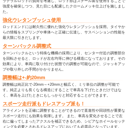
ラテラルロッドの負荷を考慮し、ロッド部はスチール製を使用することで
強度を確保しつつ、見た目にも配慮したクロームメッキ仕上げを施しまし
た。
強化ウレタンブッシュ使用
ロッドエンドには耐久性に優れた強化ウレタンブッシュを採用。タイヤか
らの情報をスプリングや車体へと正確に伝達し、サスペンションの性能を
最大限に引きだします。
ターンバックル調整式
ターンバックルという特殊な機構の採用により、センター付近の調整部分
を回転させると、ロッドが左右均等に伸びる構造になっております。その
効果により、車両に取り付けた状態での調整が可能なので、ジャッキアッ
プや取り外しの手間がかかりません。
調整幅は+-約20mm
調整幅は純正比で-20mm～+20mmと幅広く、ミリ単位の調整が可能で
す。純正よりも長くなる構造にすることで車高を下げたときだけではな
く、車高を上げたときにもしっかりと対応することができます。
スポーツ走行派もドレスアップ派も！
アライメントを正確に調整することができるので直進性や回頭性が重要な
スポーツ走行にも効果を発揮します。 また、車高を変化させることで左
右に偏ってしまったアクスルを補正できるため、シビアなホイールセッテ
ィングを必要とされるドレスアップにおいても必需品となっています。