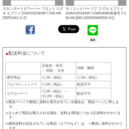
スタンダードタワーバー フロント スズ
モノコックバー リア スズキ エブリイ
キ エブリイ DA64V/DA64W T-2W-4W
DA64V/DA64W ※2WD/4WD装着可 T-2
[TBFDA62-S-2]
W-4W [MN-SZ0560MOR05-01]
配送料金について
●
北海道・本州
沖縄・離島
・ 四国 ・九州
通常商品
\1,100（税込）
\5,500（税込）
フルバケットシート
\5,500（税込）
配送不可
\5,500（税込）～
エアロパーツ
配送不可
\35,200（税込）
商品ページで個別に送料が表示されている場合は、商品ページに準じま
※
す。
まとめて商品を購入される場合、送料は1配送につき上記送料がかかりま
※
す。
個別送料が設定されている商品（エアロなど）は、一番高い送料がかかり
※
ます。