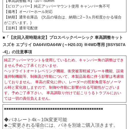
【車高調整幅 R】-10～-50mm
【ピロアッパー】純正アッパーマウント使用 キャンバー角不可
【備考】オーバーホール対応
【納期】通常在庫品 (欠品の場合は、納期に2～3ヵ月程度かかる場合
がございます。)
【送料】通常宅配便
■「【次回入荷時期未定】プロスペックベーシック 車高調整キット
スズキ エブリイ DA64V/DA64W (～H20.03) ※4WD専用 [BSYS07A
-4]」の注意事項
純正アッパーマウントを使用しているため、キャンバー角の調整はでき
ません予めご了承くださいませ。
ヘッドライトオートレベリング機能、衝突被害軽減ブレーキ機能、誤発
進抑制機能等、制御及び作動について、本製品装着に伴う影響は考慮致
しておりません。 車高の変化に伴い、レーダーの照射角度等がノーマ
ル時と変化致しますので、制御や作動に影響が出る可能性がございま
す。予めご了承下さい。 車高調取り付けで起こりうるトラブルにおい
ては一切の責任負えません。
■■■■■■■■■■■■■■■■■■■■■■■■■■■■■■■■■■■■■■■■■■■
◆バネレート4k～10k変更可能　
◆ご変更される場合には、バネを別途ご購入頂きます。