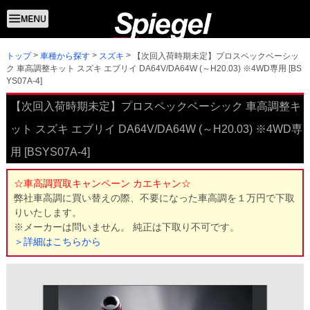
トップ
【次回入荷時期未定】プロスペックベーシッ
車種から探す
スズキ
ク 車高調整キット スズキ エブリイ DA64V/DA64W (～H20.03) ※4WD専用 [BS
YS07A-4]
【次回入荷時期未定】プロスペックベーシック 車高調整キ
ット スズキ エブリイ DA64V/DA64W (～H20.03) ※4WD専
用 [BSYS07A-4]
☆車高調買取キャンペーン カエキャン☆
弊社車高調に買い替えの際、不要になった車高調を１万円で下取
りいたします。
※メーカーは問いません。 純正は下取り不可です。
＞詳細はこちらから