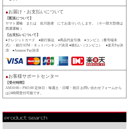
お届け・お支払いについて
●
【配送について】
ヤマト運輸 または 佐川急便 にてお送りいたします。（※一部大型便は
西濃運輸 ）
【お支払いについて】
●クレジットカード ●銀行振込 ●商品代金引換 ●コンビニ（番号端末
式）・銀行ATM・ネットバンキング決済 ●後払い（コンビニ） ●楽天Pay決
済 ●Amazon Pay決済
お客様サポートセンター
●
【受付時間】
AM10:00～PM3:00 定休日：毎週土・日曜・祝日 お問い合わせフォームから
は24時間受付可能です。