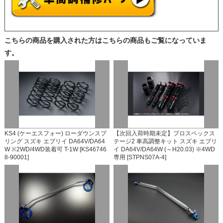
こちらの商品を購入された方はこちらの商品もご覧になっていま
す。
KS4 (ケーエスフォー) ローダウンスプ
【次回入荷時期未定】プロスペックス
リング スズキ エブリイ DA64V/DA64
テージ2 車高調整キット スズキ エブリ
W ※2WD/4WD装着可 T-1W [KS46746
イ DA64V/DA64W (～H20.03) ※4WD
8-90001]
専用 [STPNS07A-4]