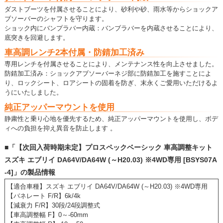
ダストブーツを付属させることにより、砂利や砂、雨水等からショックア
ブソーバーのシャフトを守ります。
ショック内にバンプラバー内蔵：バンブラバーを内蔵させることにより、
底突きを回避します。
車高調レンチ2本付属・防錆加工済み
専用レンチを付属させることにより、メンテナンス性を向上させました。
防錆加工済み：ショックアブソーバーネジ部に防錆加工を施すことによ
り、ロックシート、ロアシートの固着を防ぎ、末永くご愛用いただけるよ
うにいたしました。
純正アッパーマウントを使用
静粛性と乗り心地を優先するため、純正アッパーマウントを使用し、ボデ
ィへの負担を抑え異音を防止します 。
■「【次回入荷時期未定】プロスペックベーシック 車高調整キット
スズキ エブリイ DA64V/DA64W (～H20.03) ※4WD専用 [BSYS07A
-4]」の製品情報
【適合車種】スズキ エブリイ DA64V/DA64W (～H20.03) ※4WD専用
【バネレート F/R】6k/4k
【減衰力 F/R】30段/24段調整式
【車高調整幅 F】0～-60mm