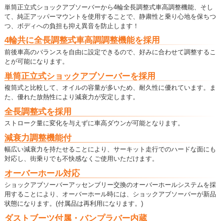
単筒正立式ショックアブソーバーから4輪全長調整式車高調整機能、そし
て、純正アッパーマウントを使用することで、静粛性と乗り心地を保ちつ
つ、ボディへの負担も抑え異音を防止します！
4輪共に全長調整式車高調調整機能を採用
前後車高のバランスを自由に設定できるので、好みに合わせて調整するこ
とが可能になります。
単筒正立式ショックアブソーバーを採用
複筒式と比較して、オイルの容量が多いため、耐久性に優れています。ま
た、優れた放熱性により減衰力が安定します。
全長調整式を採用
ストローク量に変化を与えずに車高ダウンが可能となります。
減衰力調整機能付
幅広い減衰力を持たせることにより、サーキット走行でのハードな面にも
対応し、街乗りでも不快感なくご使用いただけます。
オーバーホール対応
ショックアブソーバーアッセンブリー交換のオーバーホールシステムを採
用することにより、オーバーホール時には、ショックアブソーバーが新品
状態になります。(付属品は再利用になります。)
ダストブーツ付属・バンプラバー内蔵