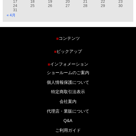
17
18
19
20
21
22
23
24
25
26
27
28
29
30
31
« 4月
コンテンツ
■
ホーム
ピックアップ
■
車種から探す
車高調特集
インフォメーション
■
商品ラインナップ
剛性パーツ特集
ショールームのご案内
ブログ
LS-304 マフラー特集
個人情報保護について
特定商取引法表示
会社案内
代理店・業販について
Q&A
ご利用ガイド