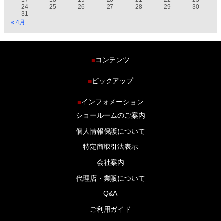
24
25
26
27
28
29
30
31
« 4月
コンテンツ
■
ホーム
ピックアップ
■
車種から探す
車高調特集
インフォメーション
■
商品ラインナップ
剛性パーツ特集
ショールームのご案内
ブログ
LS-304 マフラー特集
個人情報保護について
特定商取引法表示
会社案内
代理店・業販について
Q&A
ご利用ガイド