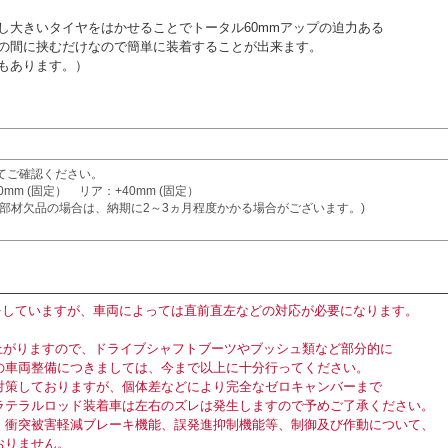
し大きいタイヤをはかせることでトータル60mmアップの迫力ある
の間に挟むだけなので簡単に装着することが出来ます。
もあります。）
てご確認ください。
mm (固定） リア：+40mm (固定）
(部材欠品の場合は、納期に2～3ヵ月程度かかる場合がございます。)
をしていますが、車両によっては直前直左などの対応が必要になります。
上がりますので、ドライブシャフトブーツやブッシュ類など部分的に
車両整備につきましては、今まで以上に十分行ってください。
対策しておりますが、個体差などにより完全なゼロキャンバーまで
テラルロッド装着車は左右のズレは発生しますので予めご了承ください。
、衝突被害軽減ブレーキ機能、誤発進抑制機能等、制御及び作動について、
おりません。