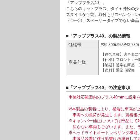
『アッププラス40』。
こちらのキットプラス、タイヤ外径の少
スタイルが可能。取付もサスペンション
（※一部、スペーサータイプでない商品
■「アッププラス40」の製品情報
価格帯
¥39,800(税込¥43,780)
【適合車種】適合表に
【仕様】フロント：+40
商品仕様
【納期】通常在庫品 
【送料】通常宅配便
■「アッププラス40」の注意事項
車検対応範囲内のプラス40mmに設定
※本製品の装着により、極端に車高が
車両への負荷が発生します。装着後の
※キャンバー補正については部品にて
戻らない車両もございます。また、ラ
※ヘッドライトオートレベリング機能
本製品装着に伴う影響は考慮致して