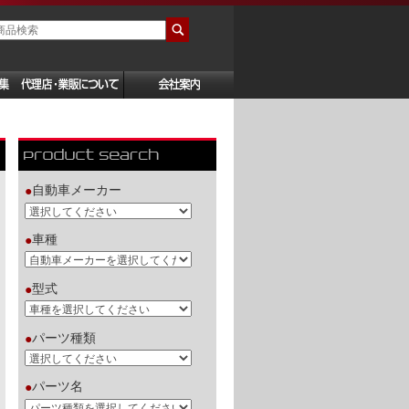
自動車メーカー
●
車種
●
型式
●
パーツ種類
●
パーツ名
●