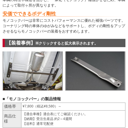
によって取付ヶ所が異なります。
安価でできるボディ剛性
モノコックバーは非常にコストパフォーマンスに優れた補強パーツです。
コーナリング時の車体のゆがみなどをサポートし、ボディの剛性をアップ
させるならモノコックバーの装着をおすすめします。
【装着事例】
※クリックすると拡大表示されます。
■「モノコックバー」の製品情報
価格帯
¥7,800（税込¥8,580）～
【適合車種】適合表にてご確認ください。
商品仕
【納期】受注生産品 約2～4週間
様
【送料】通常宅配便