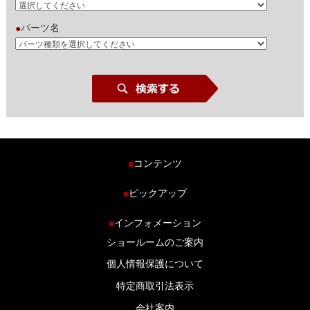
パーツ名
●
コンテンツ
■
ホーム
ピックアップ
■
車種から探す
車高調特集
インフォメーション
■
商品ラインナップ
剛性パーツ特集
ショールームのご案内
ブログ
LS-304 マフラー特集
個人情報保護について
特定商取引法表示
会社案内