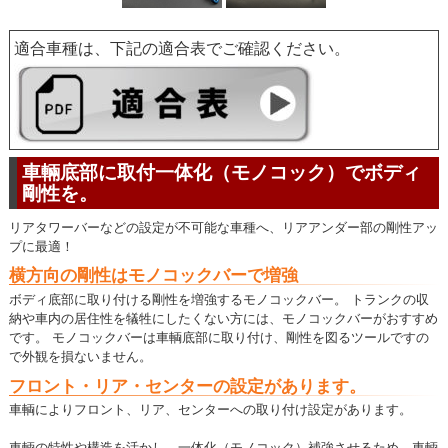
適合車種は、下記の適合表でご確認ください。
車輛底部に取付一体化（モノコック）でボディ
剛性を。
リアタワーバーなどの設定が不可能な車種へ、リアアンダー部の剛性アッ
プに最適！
横方向の剛性はモノコックバーで増強
ボディ底部に取り付ける剛性を増強するモノコックバー。 トランクの収
納や車内の居住性を犠牲にしたくない方には、モノコックバーがおすすめ
です。 モノコックバーは車輌底部に取り付け、剛性を図るツールですの
で外観を損ないません。
フロント・リア・センターの設定があります。
車輌によりフロント、リア、センターへの取り付け設定があります。
車輌の特性や構造を活かし、一体化（モノコック）補強させるため、車輌