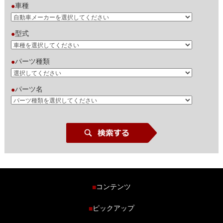
車種
●
型式
●
パーツ種類
●
パーツ名
●
コンテンツ
■
ホーム
ピックアップ
■
車種から探す
車高調特集