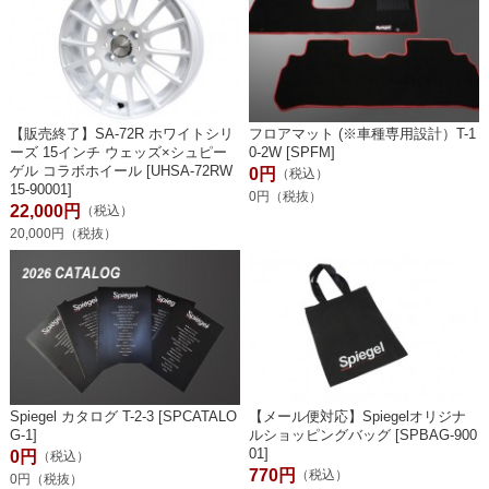
【販売終了】SA-72R ホワイトシリ
フロアマット (※車種専用設計）T-1
ーズ 15インチ ウェッズ×シュピー
0-2W [SPFM]
ゲル コラボホイール [UHSA-72RW
0円
（税込）
15-90001]
0円（税抜）
22,000円
（税込）
20,000円（税抜）
Spiegel カタログ T-2-3 [SPCATALO
【メール便対応】Spiegelオリジナ
G-1]
ルショッピングバッグ [SPBAG-900
01]
0円
（税込）
770円
（税込）
0円（税抜）