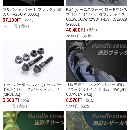
フルバケットシート ブラック 刺繍
KS4 (ケーエスフォー) ローダウンス
入り [FSSU-K-90001]
プリング ミツビシ タウンボックス
U61W/U63W (2WD) T-1W [KS29829
57,200円
（税込）
9-90001]
52,000円（税抜）
40,480円
（税込）
36,800円（税抜）
キャンバー補正ボルト (キャンバー
【販売終了】ハンドルカバー 迷彩
ボルト) 12mm 2本1セット 汎用品
ブラック Sサイズ 汎用品 T-1W [JH
[MR31-01]
C07A01A-S-01]
5,500円
6,578円
（税込）
（税込）
5,000円（税抜）
5,980円（税抜）