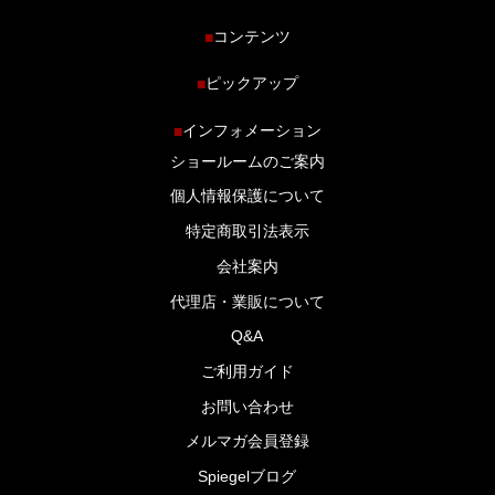
コンテンツ
■
ホーム
ピックアップ
■
車種から探す
車高調特集
インフォメーション
■
商品ラインナップ
剛性パーツ特集
ショールームのご案内
ブログ
LS-304 マフラー特集
個人情報保護について
特定商取引法表示
会社案内
代理店・業販について
Q&A
ご利用ガイド
お問い合わせ
メルマガ会員登録
Spiegelブログ