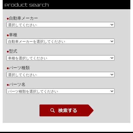
自動車メーカー
●
車種
●
型式
●
パーツ種類
●
パーツ名
●