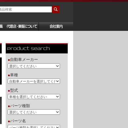
自動車メーカー
●
車種
●
型式
●
パーツ種類
●
パーツ名
●