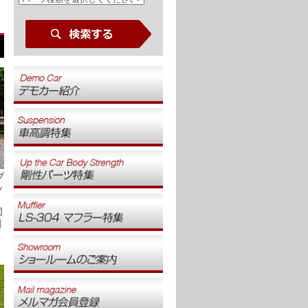
ブ
ッ
同
]