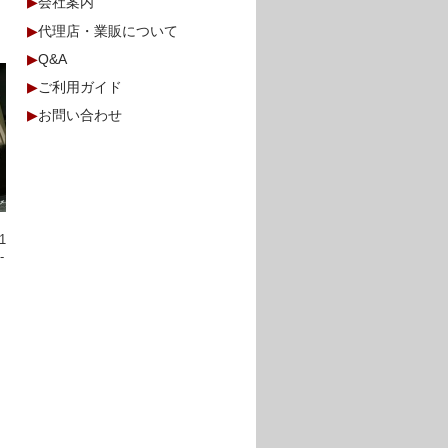
▶
会社案内
▶
代理店・業販について
▶
Q&A
▶
ご利用ガイド
▶
お問い合わせ
イ
1
-