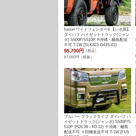
fusion ワイドフェンダー9 【シボ黒】
ダイハツ ハイゼットトラック(ジャン
ボ) S500P/S510P ※沖縄・離島配送
不可 T-1W [SLK823-O43S-01]
95,700円
（税込）
87,000円（税抜）
ブルバー ブラックタイプ ダイハツ ハ
イゼットトラック(ジャンボ) S500P/S
510P (H26.09～R3.12) ※沖縄・離島
配送不可 ※同梱発送不可 T-1W [FUS