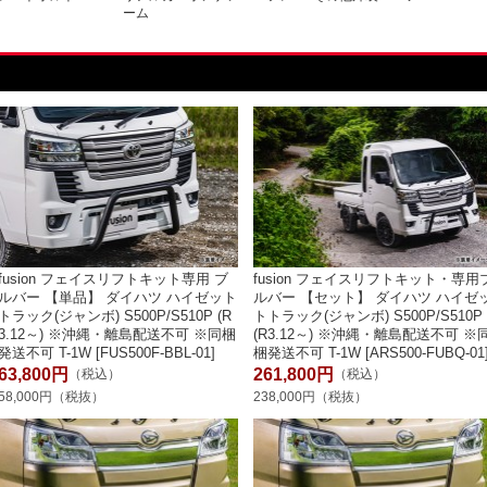
ーム
fusion フェイスリフトキット専用 ブ
fusion フェイスリフトキット・専用
ルバー 【単品】 ダイハツ ハイゼット
ルバー 【セット】 ダイハツ ハイゼ
トラック(ジャンボ) S500P/S510P (R
トトラック(ジャンボ) S500P/S510P
3.12～) ※沖縄・離島配送不可 ※同梱
(R3.12～) ※沖縄・離島配送不可 ※
発送不可 T-1W [FUS500F-BBL-01]
梱発送不可 T-1W [ARS500-FUBQ-01
63,800円
261,800円
（税込）
（税込）
58,000円（税抜）
238,000円（税抜）