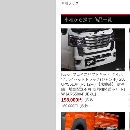
牽引フック
車種から探す 商品一覧
fusion フェイスリフトキット ダイハ
ツ ハイゼットトラック(ジャンボ) S50
0P/S510P (R3.12～) 【未塗装】 ※沖
縄・離島配送不可 ※同梱発送不可 T-1
W [ARS500-FUB-01]
198,000円
（税込）
180,000円（税抜）