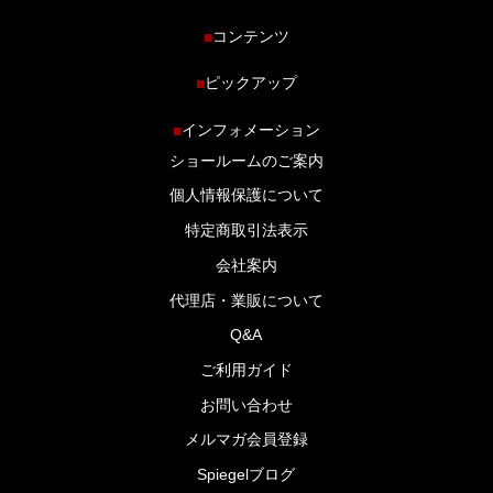
コンテンツ
■
ホーム
ピックアップ
■
車種から探す
車高調特集
インフォメーション
■
商品ラインナップ
剛性パーツ特集
ショールームのご案内
ブログ
LS-304 マフラー特集
個人情報保護について
特定商取引法表示
会社案内
代理店・業販について
Q&A
ご利用ガイド
お問い合わせ
メルマガ会員登録
Spiegelブログ