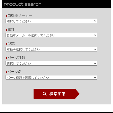
自動車メーカー
●
車種
●
型式
●
パーツ種類
●
パーツ名
●