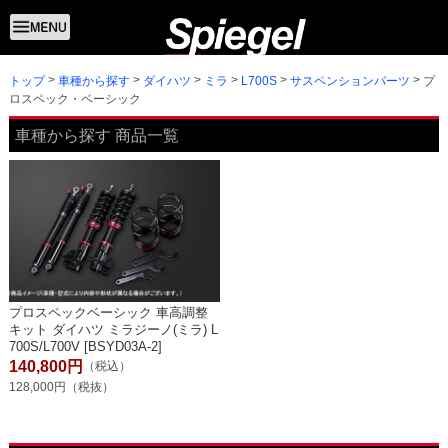
トップ
プ
車種から探す
ダイハツ
ミラ
L700S
サスペンションパーツ
ロスペック・ベーシック
車種から探す 商品一覧
プロスペックベーシック 車高調整
キット ダイハツ ミラジーノ(ミラ) L
700S/L700V [BSYD03A-2]
140,800円
（税込）
128,000円（税抜）