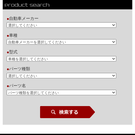
自動車メーカー
●
車種
●
型式
●
パーツ種類
●
パーツ名
●