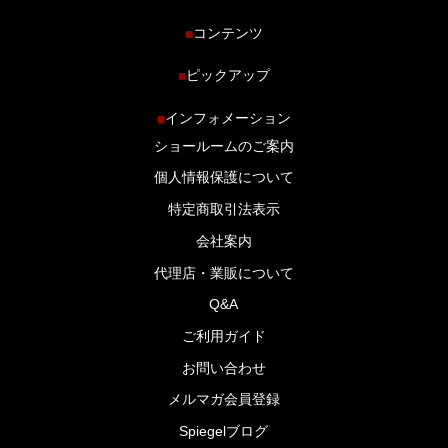
コンテンツ
■
ホーム
ピックアップ
■
車種から探す
車高調特集
インフォメーション
■
商品ラインナップ
剛性パーツ特集
ショールームのご案内
ブログ
LS-304 マフラー特集
個人情報保護について
特定商取引法表示
会社案内
代理店・業販について
Q&A
ご利用ガイド
お問い合わせ
メルマガ会員登録
Spiegelブログ