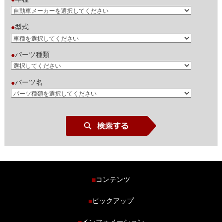
型式
●
パーツ種類
●
パーツ名
●
コンテンツ
■
ホーム
ピックアップ
■
車種から探す
車高調特集
インフォメーション