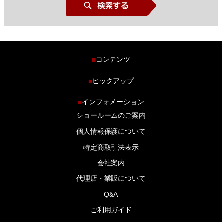
コンテンツ
■
ホーム
ピックアップ
■
車種から探す
車高調特集
インフォメーション
■
商品ラインナップ
剛性パーツ特集
ショールームのご案内
ブログ
LS-304 マフラー特集
個人情報保護について
特定商取引法表示
会社案内
代理店・業販について
Q&A
ご利用ガイド