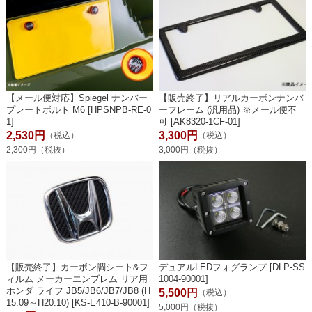
【メール便対応】Spiegel ナンバー
【販売終了】リアルカーボンナンバ
プレートボルト M6 [HPSNPB-RE-0
ーフレーム (汎用品) ※メール便不
1]
可 [AK8320-1CF-01]
2,530円
3,300円
（税込）
（税込）
2,300円（税抜）
3,000円（税抜）
【販売終了】カーボン調シート&フ
デュアルLEDフォグランプ [DLP-SS
ィルム メーカーエンブレム リア用
1004-90001]
ホンダ ライフ JB5/JB6/JB7/JB8 (H
5,500円
（税込）
15.09～H20.10) [KS-E410-B-90001]
5,000円（税抜）