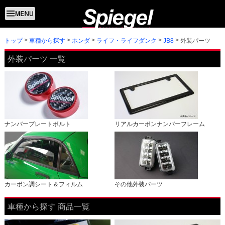
トップ
外装パーツ
車種から探す
ホンダ
ライフ・ライフダンク
JB8
外装パーツ 一覧
ナンバープレートボルト
リアルカーボンナンバーフレーム
カーボン調シート＆フィルム
その他外装パーツ
車種から探す 商品一覧