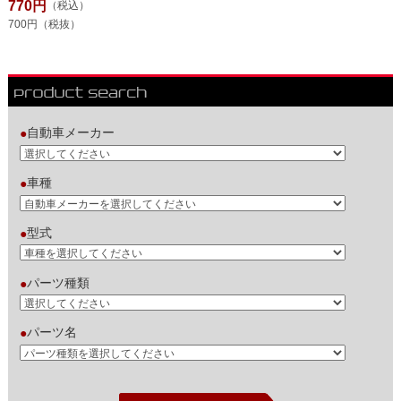
770円
（税込）
700円（税抜）
自動車メーカー
●
車種
●
型式
●
パーツ種類
●
パーツ名
●