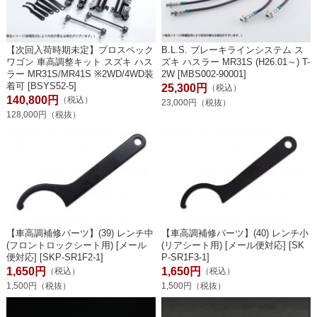
【次回入荷時期未定】プロスペック
B.L.S. ブレーキラインシステム ス
ワゴン 車高調整キット スズキ ハス
ズキ ハスラー MR31S (H26.01～) T-
ラー MR31S/MR41S ※2WD/4WD装
2W [MBS002-90001]
着可 [BSYS52-5]
25,300円
（税込）
140,800円
（税込）
23,000円（税抜）
128,000円（税抜）
【車高調補修パーツ】(39) レンチ中
【車高調補修パーツ】(40) レンチ小
(フロントロックシート用) [メール
(リアシート用) [メール便対応] [SK
便対応] [SKP-SR1F2-1]
P-SR1F3-1]
1,650円
1,650円
（税込）
（税込）
1,500円（税抜）
1,500円（税抜）