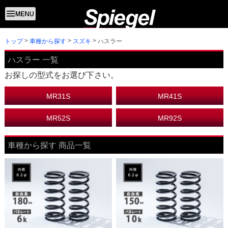
トップ
ハスラー
車種から探す
スズキ
ハスラー 一覧
お探しの型式をお選び下さい。
MR31S
MR41S
MR52S
MR92S
車種から探す 商品一覧