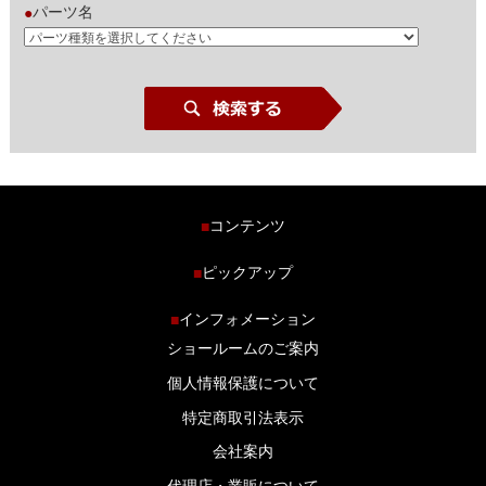
パーツ名
●
コンテンツ
■
ホーム
ピックアップ
■
車種から探す
車高調特集
インフォメーション
■
商品ラインナップ
剛性パーツ特集
ショールームのご案内
ブログ
LS-304 マフラー特集
個人情報保護について
特定商取引法表示
会社案内
代理店・業販について