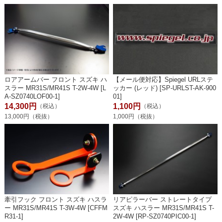
ロアアームバー フロント スズキ ハ
【メール便対応】Spiegel URLステ
スラー MR31S/MR41S T-2W-4W [L
ッカー (レッド) [SP-URLST-AK-900
A-SZ0740LOF00-1]
01]
14,300円
1,100円
（税込）
（税込）
13,000円（税抜）
1,000円（税抜）
牽引フック フロント スズキ ハスラ
リアピラーバー ストレートタイプ
ー MR31S/MR41S T-3W-4W [CFFM
スズキ ハスラー MR31S/MR41S T-
R31-1]
2W-4W [RP-SZ0740PIC00-1]