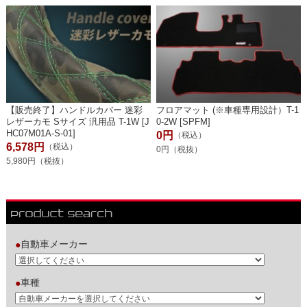
【販売終了】ハンドルカバー 迷彩
フロアマット (※車種専用設計）T-1
レザーカモ Sサイズ 汎用品 T-1W [J
0-2W [SPFM]
HC07M01A-S-01]
0円
（税込）
6,578円
（税込）
0円（税抜）
5,980円（税抜）
自動車メーカー
●
車種
●