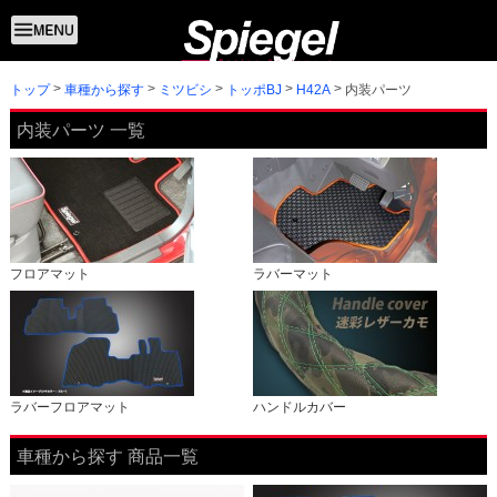
トップ
内装パーツ
車種から探す
ミツビシ
トッポBJ
H42A
内装パーツ 一覧
フロアマット
ラバーマット
ラバーフロアマット
ハンドルカバー
車種から探す 商品一覧