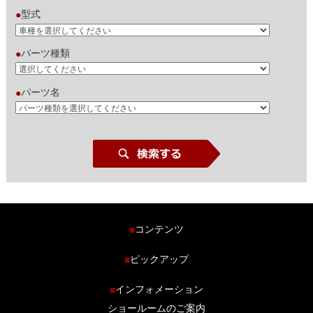
型式
●
パーツ種類
●
パーツ名
●
コンテンツ
■
ホーム
ピックアップ
■
車種から探す
車高調特集
インフォメーション
■
商品ラインナップ
剛性パーツ特集
ショールームのご案内