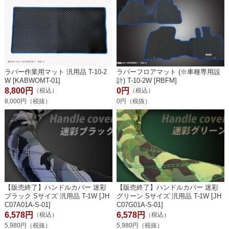
ラバー作業用マット 汎用品 T-10-2
ラバーフロアマット (※車種専用設
W [KABWOMT-01]
計) T-10-2W [RBFM]
8,800円
0円
（税込）
（税込）
8,000円（税抜）
0円（税抜）
【販売終了】ハンドルカバー 迷彩
【販売終了】ハンドルカバー 迷彩
ブラック Sサイズ 汎用品 T-1W [JH
グリーン Sサイズ 汎用品 T-1W [JH
C07A01A-S-01]
C07G01A-S-01]
6,578円
6,578円
（税込）
（税込）
5,980円（税抜）
5,980円（税抜）