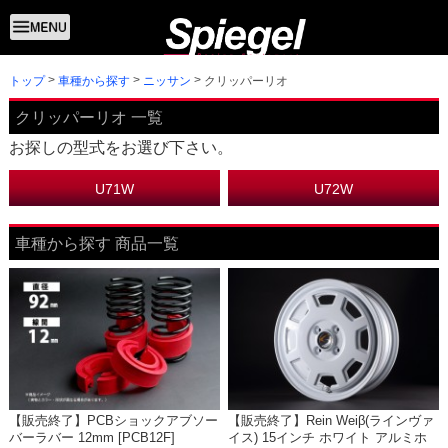
トップ
クリッパーリオ
車種から探す
ニッサン
クリッパーリオ 一覧
お探しの型式をお選び下さい。
U71W
U72W
車種から探す 商品一覧
【販売終了】PCBショックアブソー
【販売終了】Rein Weiβ(ラインヴァ
バーラバー 12mm [PCB12F]
イス) 15インチ ホワイト アルミホ