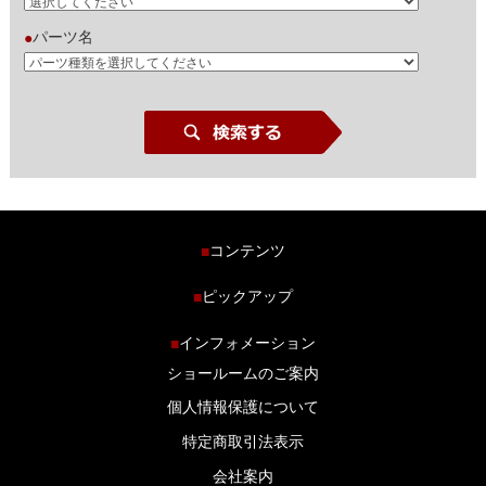
パーツ名
●
コンテンツ
■
ホーム
ピックアップ
■
車種から探す
車高調特集
インフォメーション
■
商品ラインナップ
剛性パーツ特集
ショールームのご案内
ブログ
LS-304 マフラー特集
個人情報保護について
特定商取引法表示
会社案内