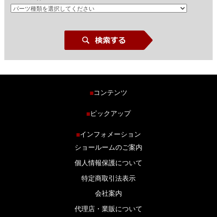
コンテンツ
■
ホーム
ピックアップ
■
車種から探す
車高調特集
インフォメーション
■
商品ラインナップ
剛性パーツ特集
ショールームのご案内
ブログ
LS-304 マフラー特集
個人情報保護について
特定商取引法表示
会社案内
代理店・業販について