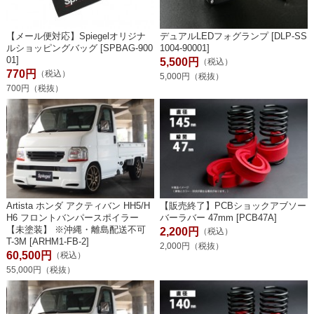
【メール便対応】Spiegelオリジナ
デュアルLEDフォグランプ [DLP-SS
ルショッピングバッグ [SPBAG-900
1004-90001]
01]
5,500円
（税込）
770円
（税込）
5,000円（税抜）
700円（税抜）
Artista ホンダ アクティバン HH5/H
【販売終了】PCBショックアブソー
H6 フロントバンパースポイラー
バーラバー 47mm [PCB47A]
【未塗装】 ※沖縄・離島配送不可
2,200円
（税込）
T-3M [ARHM1-FB-2]
2,000円（税抜）
60,500円
（税込）
55,000円（税抜）