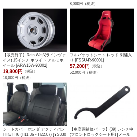
8,000円（税抜）
【販売終了】Rein Weiβ(ラインヴァ
フルバケットシート レッド 刺繍入
イス) 15インチ ホワイト アルミホ
り [FSSU-R-90001]
イール [ARW15W-90001]
57,200円
（税込）
19,800円
（税込）
52,000円（税抜）
18,000円（税抜）
シートカバー ホンダ アクティバン
【車高調補修パーツ】(39) レンチ中
HH5/HH6 (H11.06～H22.07) [YS030
(フロントロックシート用) [メール