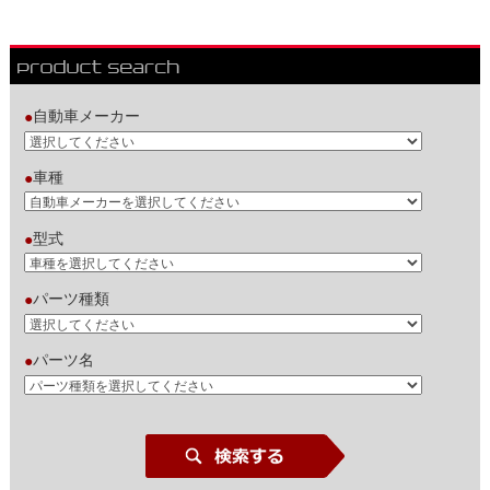
自動車メーカー
●
車種
●
型式
●
パーツ種類
●
パーツ名
●