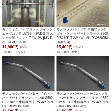
モノコックバー フロント ダイハツ
モノコックバー リア 荷物フック付
ムーヴコンテ L575S ※2WD専用 ス
ダイハツ ハイゼットトラック S200
チール製リジット T-2W-4W [MN-D
P/S210P T-2W-4W [MN-DA0380RM
A0161MOF00-01]
OR09-04]
11,880円
15,400円
（税込）
（税込）
10,800円（税抜）
14,000円（税抜）
モノコックバー センター ダイハツ
モノコックバー センター スバル サ
ハイゼットトラックジャンボ S500
ンバートラックグランドキャブ S50
P/S510P ※車種専用 T-2W-4W [MN-
0J/S510J ※車種専用 T-2W-4W [MN
DA0380MOM00-01]
-DA0380MOM00-02]