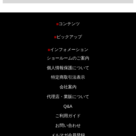
コンテンツ
■
ホーム
ピックアップ
■
車種から探す
車高調特集
インフォメーション
■
商品ラインナップ
剛性パーツ特集
ショールームのご案内
ブログ
LS-304 マフラー特集
個人情報保護について
特定商取引法表示
会社案内
代理店・業販について
Q&A
ご利用ガイド
お問い合わせ
メルマガ会員登録