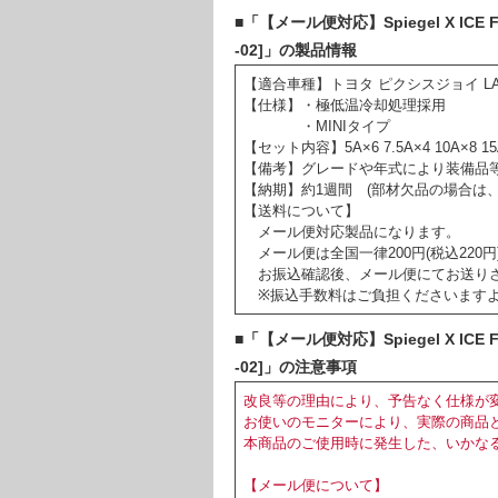
■「【メール便対応】Spiegel X ICE
-02]」の製品情報
【適合車種】トヨタ ピクシスジョイ LA
【仕様】・極低温冷却処理採用
・MINIタイプ
【セット内容】5A×6 7.5A×4 10A×8 15
【備考】グレードや年式により装備品
【納期】約1週間 (部材欠品の場合は
【送料について】
メール便対応製品になります。
メール便は全国一律200円(税込220円
お振込確認後、メール便にてお送り
※振込手数料はご負担くださいますよ
■「【メール便対応】Spiegel X ICE
-02]」の注意事項
改良等の理由により、予告なく仕様が
お使いのモニターにより、実際の商品
本商品のご使用時に発生した、いかな
【メール便について】