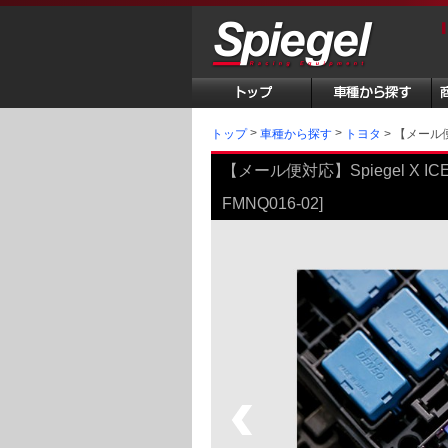
トップ
【メール便対
車種から探す
トヨタ
【メール便対応】Spiegel X I
FMNQ016-02]