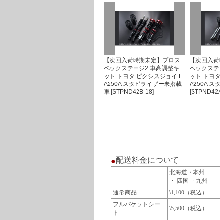
【次回入荷時期未定】プロス
【次回入荷
ペックステージ2 車高調整キ
ペックステ
ット トヨタ ピクシスジョイ L
ット トヨタ
A250A スタビライザー未搭載
A250A 
車 [STPND42B-18]
[STPND42A
配送料金について
●
北海道・本州
・ 四国 ・九州
通常商品
\1,100（税込）
フルバケットシー
\5,500（税込）
ト