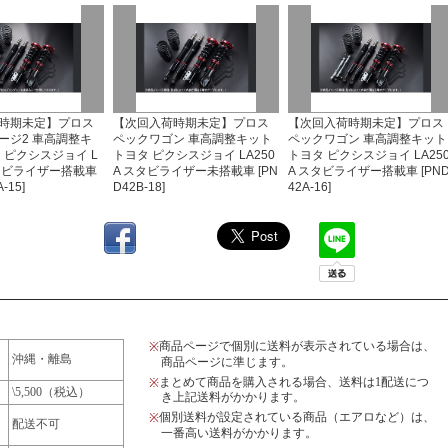
時期未定】プロス
【次回入荷時期未定】プロス
【次回入荷時期未定】プロス
ージ2 車高調整キ
ペックワゴン 車高調整キット
ペックワゴン 車高調整キット
 ピクシスジョイ L
トヨタ ピクシスジョイ LA250
トヨタ ピクシスジョイ LA25
スタビライザー搭載車
A スタビライザー未搭載車 [PN
A スタビライザー搭載車 [PN
-15]
D42B-18]
42A-16]
商品ページで個別に送料が表示されている場合は、
※
沖縄・離島
商品ページに準じます。
まとめて商品を購入される場合、送料は1配送につ
※
\5,500（税込）
き上記送料がかかります。
個別送料が設定されている商品（エアロなど）は、
※
配送不可
一番高い送料がかかります。