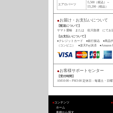
\5,500（税込）～
エアロパーツ
\35,200（税込）
お届け・お支払いについて
●
【配送について】
ヤマト運輸 または 佐川急便 にてお送
【お支払いについて】
●クレジットカード ●銀行振込 ●商品
（コンビニ） ●楽天Pay決済 ●Amazon 
お客様サポートセンター
●
【受付時間】
AM10:00～PM3:00 定休日：毎週
コンテンツ
■
■
ホーム
車種から探す