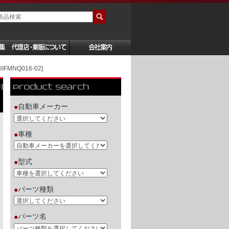
FMNQ016-02]
I
自動車メーカー
●
車種
●
型式
●
パーツ種類
●
パーツ名
●