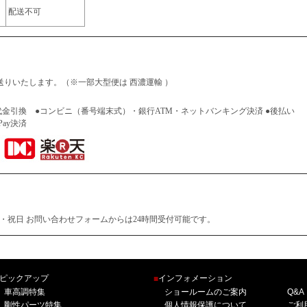
配送不可
りいたします。（※一部大型便は 西濃運輸 ）
代金引換 ●コンビニ（番号端末式）・銀行ATM・ネットバンキング決済 ●後払い
Pay決済
土・日曜・祝日 お問い合わせフォームからは24時間受付可能です。
ピックアップ
インフォメーション
■
車高調特集
ショールームのご案内
Q&A
剛性パーツ特集
個人情報保護について
ご利