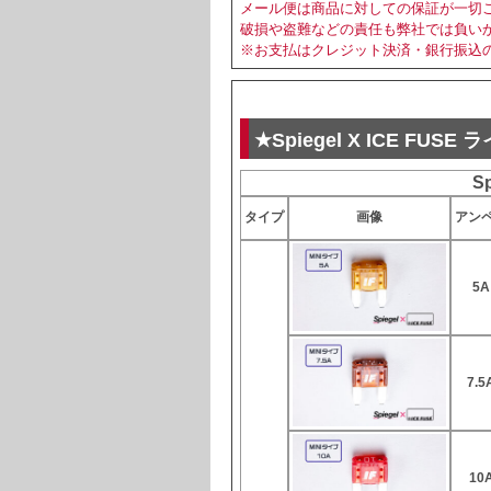
メール便は商品に対しての保証が一切
破損や盗難などの責任も弊社では負い
※お支払はクレジット決済・銀行振込の
★Spiegel X ICE FUS
Sp
タイプ
画像
アン
5A
7.5
10