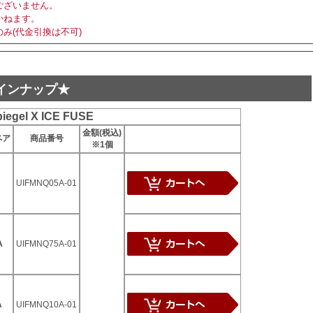
ございません。
かねます。
み(代金引換は不可)
E ラインナップ★
iegel X ICE FUSE
金額(税込)
ペア
商品番号
※1個
UIFMNQ05A-01
A
UIFMNQ75A-01
A
UIFMNQ10A-01