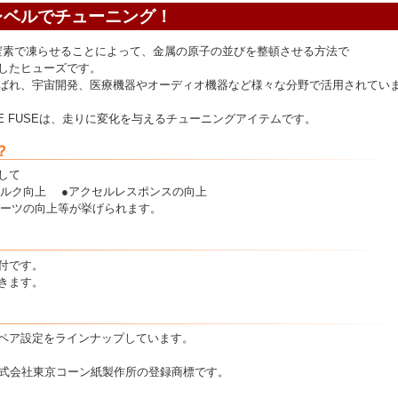
レベルでチューニング！
196℃の液体窒素で凍らせることによって、金属の原子の並びを整頓させる方法で
したヒューズです。
ばれ、宇宙開発、医療機器やオーディオ機器など様々な分野で活用されてい
X ICE FUSEは、走りに変化を与えるチューニングアイテムです。
？
して
トルク向上 ●アクセルレスポンスの向上
ーツの向上等が挙げられます。
付です。
きます。
ペア設定をラインナップしています。
、株式会社東京コーン紙製作所の登録商標です。