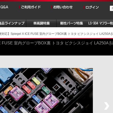
応】Spiegel X ICE FUSE 室内グローブBOX裏 トヨタ ピクシスジョイ LA250A [UI
CE FUSE 室内グローブBOX裏 トヨタ ピクシスジョイ LA250A [U