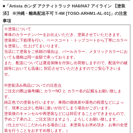
■「Artista ホンダ アクティトラック HA6/HA7 アイライン 【塗装
済】 ※沖縄・離島配送不可 T-4M [TOSO-ARHM1-AL-01]」の注意
事項
※塗装について
車体のカラーナンバーをお伝えいただき、塗装させていただきます。
塗装前に下処理を行い、ベースコート・トップコートから丁寧にカラー
を塗装し、仕上げてまいります。
当店にて塗装をご依頼の場合は、パールカラー、メタリックカラーにお
いても価格は同一金額で承っております。
また、配送については運送保険を付加し出荷致しますので、配送中の破
損等においても迅速に 対応させていただきますのでご安心下さいま
せ。
※塗装済み商品についての注意点
ご注文の際は備考欄に カラーNO と カラー名の記載をお願い致しま
す。
純正色での塗装を行いますが、車両の個体差や退色の程度などによっ
て、現車とは少し色味に違いが出てしまう場合がございます。
塗装後のキャンセルや再塗装などには対応することができませんので、
予めご了承の上、ご注文頂けますよう、よろしくお願い致します。
（仕上がりにこだわられる場合には、未塗装をお求め頂き、お車の全塗
装を行うことをおすすめ致します。）