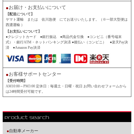
お届け・お支払いについて
●
【配送について】
ヤマト運輸 または 佐川急便 にてお送りいたします。（※一部大型便は
西濃運輸 ）
【お支払いについて】
●クレジットカード ●銀行振込 ●商品代金引換 ●コンビニ（番号端末
式）・銀行ATM・ネットバンキング決済 ●後払い（コンビニ） ●楽天Pay決
済 ●Amazon Pay決済
お客様サポートセンター
●
【受付時間】
AM10:00～PM3:00 定休日：毎週土・日曜・祝日 お問い合わせフォームから
は24時間受付可能です。
自動車メーカー
●