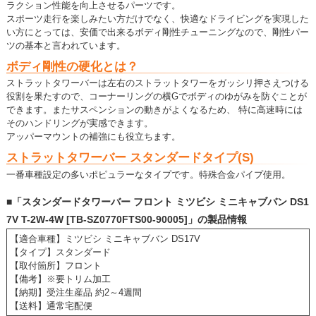
ラクション性能を向上させるパーツです。
スポーツ走行を楽しみたい方だけでなく、快適なドライビングを実現した
い方にとっては、安価で出来るボディ剛性チューニングなので、剛性パー
ツの基本と言われています。
ボディ剛性の硬化とは？
ストラットタワーバーは左右のストラットタワーをガッシリ押さえつける
役割を果たすので、コーナーリングの横Gでボディのゆがみを防ぐことが
できます。またサスペンションの動きがよくなるため、 特に高速時には
そのハンドリングが実感できます。
アッパーマウントの補強にも役立ちます。
ストラットタワーバー スタンダードタイプ(S)
一番車種設定の多いポピュラーなタイプです。特殊合金パイプ使用。
■「スタンダードタワーバー フロント ミツビシ ミニキャブバン DS1
7V T-2W-4W [TB-SZ0770FTS00-90005]」の製品情報
【適合車種】ミツビシ ミニキャブバン DS17V
【タイプ】スタンダード
【取付箇所】フロント
【備考】※要トリム加工
【納期】受注生産品 約2～4週間
【送料】通常宅配便