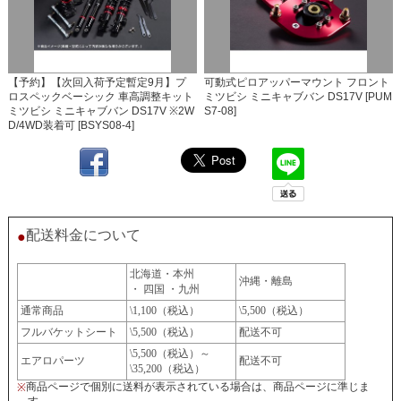
【予約】【次回入荷予定暫定9月】プ
可動式ピロアッパーマウント フロント
ロスペックベーシック 車高調整キット
ミツビシ ミニキャブバン DS17V [PUM
ミツビシ ミニキャブバン DS17V ※2W
S7-08]
D/4WD装着可 [BSYS08-4]
配送料金について
●
北海道・本州
沖縄・離島
・ 四国 ・九州
通常商品
\1,100（税込）
\5,500（税込）
フルバケットシート
\5,500（税込）
配送不可
\5,500（税込）～
エアロパーツ
配送不可
\35,200（税込）
商品ページで個別に送料が表示されている場合は、商品ページに準じま
※
す。