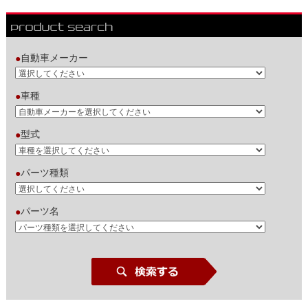
自動車メーカー
●
車種
●
型式
●
パーツ種類
●
パーツ名
●