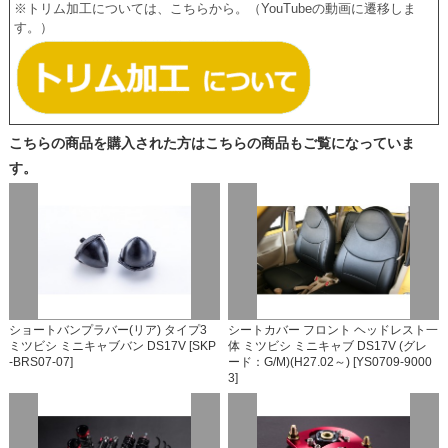
※トリム加工については、こちらから。（YouTubeの動画に遷移しま
す。）
こちらの商品を購入された方はこちらの商品もご覧になっていま
す。
ショートバンプラバー(リア) タイプ3
シートカバー フロント ヘッドレスト一
ミツビシ ミニキャブバン DS17V [SKP
体 ミツビシ ミニキャブ DS17V (グレ
-BRS07-07]
ード：G/M)(H27.02～) [YS0709-9000
3]