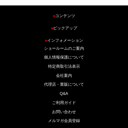
コンテンツ
■
ホーム
ピックアップ
■
車種から探す
車高調特集
インフォメーション
■
商品ラインナップ
剛性パーツ特集
ショールームのご案内
ブログ
LS-304 マフラー特集
個人情報保護について
特定商取引法表示
会社案内
代理店・業販について
Q&A
ご利用ガイド
お問い合わせ
メルマガ会員登録