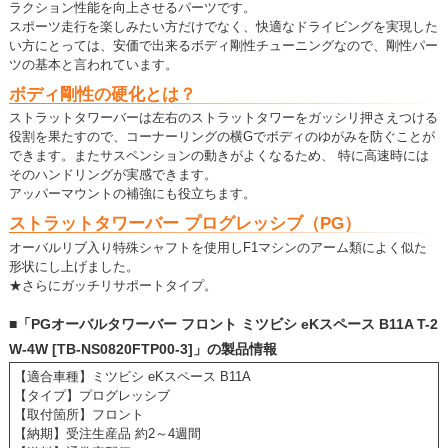
ラクション性能を向上させるパーツです。
スポーツ走行を楽しみたい方だけでなく、快適なドライビングを実現した
い方にとっては、安価で出来るボディ剛性チューニングなので、剛性パー
ツの基本と言われています。
ボディ剛性の硬化とは？
ストラットタワーバーは左右のストラットタワーをガッシリ押さえつける
役割を果たすので、コーナーリングの横Gでボディのゆがみを防ぐことが
できます。またサスペンションの動きがよくなるため、 特に高速時には
そのハンドリングが実感できます。
アッパーマウントの補強にも役立ちます。
ストラットタワーバー プログレッシブ（PG）
オーバルリブ入り特殊シャフトを使用しF1マシンのアーム類によく似た
形状にし上げました。
★さらにガッチリサポートタイプ。
■「PGオーバルタワーバー フロント ミツビシ eKスペース B11A T-2
W-4W [TB-NS0820FTP00-3]」の製品情報
【適合車種】ミツビシ eKスペース B11A
【タイプ】プログレッシブ
【取付箇所】フロント
【納期】受注生産品 約2～4週間