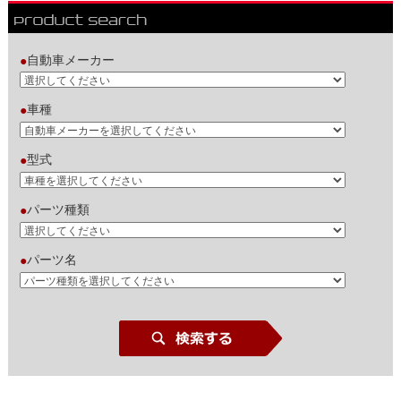
自動車メーカー
●
車種
●
型式
●
パーツ種類
●
パーツ名
●