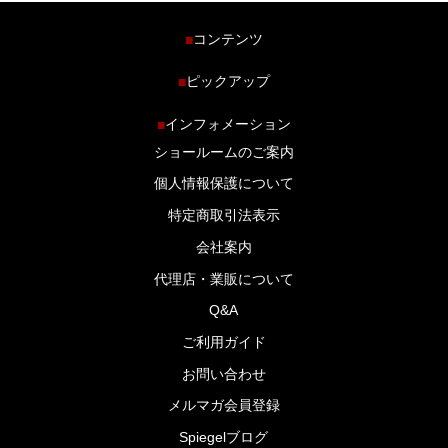
コンテンツ
■
ホーム
ピックアップ
■
車種から探す
車高調特集
インフォメーション
■
商品ラインナップ
剛性パーツ特集
ショールームのご案内
ブログ
LS-304 マフラー特集
個人情報保護について
特定商取引法表示
会社案内
代理店・業販について
Q&A
ご利用ガイド
お問い合わせ
メルマガ会員登録
Spiegelブログ