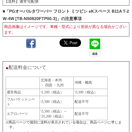
【送料】通常宅配便
■「PGオーバルタワーバー フロント ミツビシ eKスペース B11A T-2
W-4W [TB-NS0820FTP00-3]」の注意事項
商品画像はイメージです。車種・型式により形状が異なる場合がござい
ます。
配送料金について
●
北海道・本州
沖縄・離島
・ 四国 ・九州
通常商品
\1,100（税込）
\5,500（税込）
フルバケットシー
\5,500（税込）
配送不可
ト
\5,500（税込）～
エアロパーツ
配送不可
\35,200（税込）
商品ページで個別に送料が表示されている場合は、商品ページに準じま
※
す。