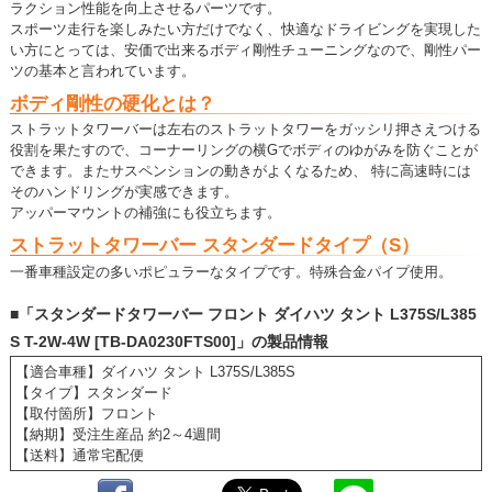
ラクション性能を向上させるパーツです。
スポーツ走行を楽しみたい方だけでなく、快適なドライビングを実現した
い方にとっては、安価で出来るボディ剛性チューニングなので、剛性パー
ツの基本と言われています。
ボディ剛性の硬化とは？
ストラットタワーバーは左右のストラットタワーをガッシリ押さえつける
役割を果たすので、コーナーリングの横Gでボディのゆがみを防ぐことが
できます。またサスペンションの動きがよくなるため、 特に高速時には
そのハンドリングが実感できます。
アッパーマウントの補強にも役立ちます。
ストラットタワーバー スタンダードタイプ（S）
一番車種設定の多いポピュラーなタイプです。特殊合金パイプ使用。
■「スタンダードタワーバー フロント ダイハツ タント L375S/L385
S T-2W-4W [TB-DA0230FTS00]」の製品情報
【適合車種】ダイハツ タント L375S/L385S
【タイプ】スタンダード
【取付箇所】フロント
【納期】受注生産品 約2～4週間
【送料】通常宅配便