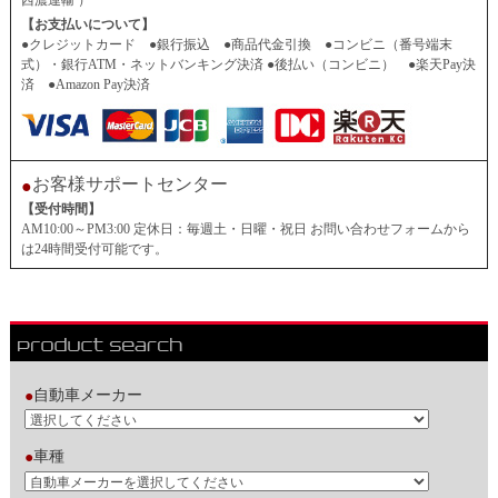
西濃運輸 ）
【お支払いについて】
●クレジットカード ●銀行振込 ●商品代金引換 ●コンビニ（番号端末
式）・銀行ATM・ネットバンキング決済 ●後払い（コンビニ） ●楽天Pay決
済 ●Amazon Pay決済
お客様サポートセンター
●
【受付時間】
AM10:00～PM3:00 定休日：毎週土・日曜・祝日 お問い合わせフォームから
は24時間受付可能です。
自動車メーカー
●
車種
●