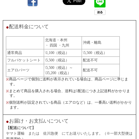
配送料金について
●
北海道・本州
沖縄・離島
・ 四国 ・九州
通常商品
\1,100（税込）
\5,500（税込）
フルバケットシート
\5,500（税込）
配送不可
\5,500（税込）～
エアロパーツ
配送不可
\35,200（税込）
商品ページで個別に送料が表示されている場合は、商品ページに準じま
※
す。
まとめて商品を購入される場合、送料は1配送につき上記送料がかかりま
※
す。
個別送料が設定されている商品（エアロなど）は、一番高い送料がかかり
※
ます。
お届け・お支払いについて
●
【配送について】
ヤマト運輸 または 佐川急便 にてお送りいたします。（※一部大型便は