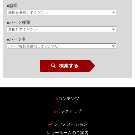
型式
●
パーツ種類
●
パーツ名
●
コンテンツ
■
ホーム
ピックアップ
■
車種から探す
車高調特集
インフォメーション
■
商品ラインナップ
剛性パーツ特集
ショールームのご案内