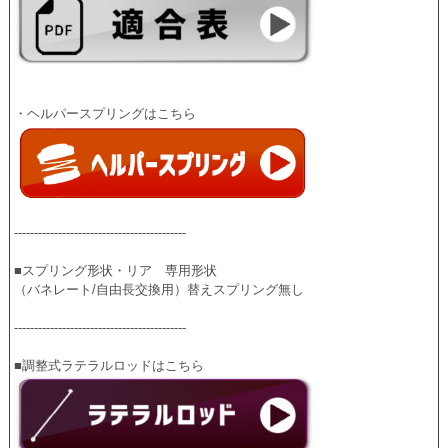
-------------------------------------------
■スプリング形状・リア　専用形状
（バネレート/自由長交換用）替えスプリング無し
-------------------------------------------
■調整式ラテラルロッドはこちら