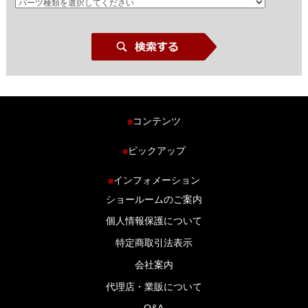
コンテンツ
■
ホーム
ピックアップ
■
車種から探す
車高調特集
インフォメーション
■
商品ラインナップ
剛性パーツ特集
ショールームのご案内
ブログ
LS-304 マフラー特集
個人情報保護について
特定商取引法表示
会社案内
代理店・業販について
Q&A