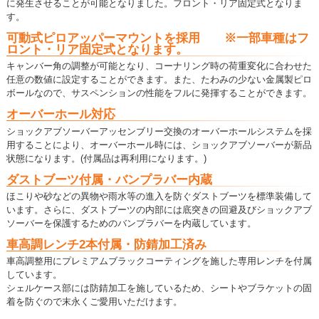
に発生させることが可能となりました。フロント・リア固定式となりま
す。
可動式ピロアッパーマウントを採用 ※一部車種はフ
ロント・リア固定式となります。
キャンバー角の調整が可能となり、コーナリング時の荷重変化に合わせた
任意の数値に設定することができます。また、たわみの少ない金属製ピロ
ボールなので、サスペンションの性能をフルに発揮することができます。
オーバーホール対応
ショックアブソーバーアッセンブリー交換のオーバーホールシステムを採
用することにより、オーバーホール時には、ショックアブソーバーが新品
状態になります。(付属品は再利用になります。)
ダストブーツ付属・バンプラバー内蔵
ほこりや砂などの異物や雨水等の進入を防ぐダストブーツを標準装備して
います。さらに、ダストブーツの内部には底突きの回避及びショックアブ
ソーバーを保護するためのバンプラバーを内蔵しています。
車高調レンチ2本付属・防錆加工済み
車高調整用にプレミアムブラックコーティングを施した専用レンチを付属
しています。
シェルケース部には防錆加工を施しているため、シートやブラケットの固
着を防ぐので末永くご愛用いただけます。