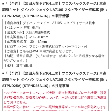
■「【予約】【次回入荷予定9月上旬】プロスペックステージ2 車高
調整キット ダイハツ ウェイク LA710S スタビライザー搭載車 (旧：
STPND25A) [STPND25A-16]」の製品情報
【適合車種】ダイハツ ウェイク LA710S スタビライザー搭載車
【バネレート F/R】6k/4k
【減衰力 F/R】30段/30段調整式
【車高調整幅 F】-20～-100mm
【車高調整幅 R】-30～-60mm
【ピロアッパー】フロント調整式ピロアッパーマウント付
【ご注意】こちらは4WD車用の商品となります。
【納期】通常在庫品 (欠品の場合は、納期に2～3ヵ月程度かかる場合
がございます。)
【送料】通常宅配便
■「【予約】【次回入荷予定9月上旬】プロスペックステージ2 車高
調整キット ダイハツ ウェイク LA710S スタビライザー搭載車 (旧：
STPND25A) [STPND25A-16]」の注意事項
ヘッドライトオートレベリング機能、衝突被害軽減ブレーキ機能、誤発
進抑制機能等、制御及び作動について、本製品装着に伴う影響は考慮致
しておりません。
車高の変化に伴い、レーダーの照射角度等がノーマル時と変化致します