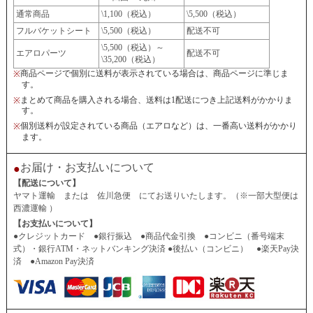
通常商品
\1,100（税込）
\5,500（税込）
フルバケットシート
\5,500（税込）
配送不可
\5,500（税込）～
エアロパーツ
配送不可
\35,200（税込）
商品ページで個別に送料が表示されている場合は、商品ページに準じま
※
す。
まとめて商品を購入される場合、送料は1配送につき上記送料がかかりま
※
す。
個別送料が設定されている商品（エアロなど）は、一番高い送料がかかり
※
ます。
お届け・お支払いについて
●
【配送について】
ヤマト運輸 または 佐川急便 にてお送りいたします。（※一部大型便は
西濃運輸 ）
【お支払いについて】
●クレジットカード ●銀行振込 ●商品代金引換 ●コンビニ（番号端末
式）・銀行ATM・ネットバンキング決済 ●後払い（コンビニ） ●楽天Pay決
済 ●Amazon Pay決済