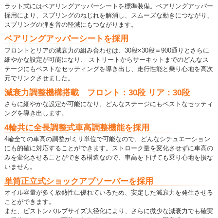
ラット式にはベアリングアッパーシートを標準装備。ベアリングアッパー
採用により、スプリングのねじれを解消し、スムーズな動きにつながり、
スプリングの弾き音の軽減にもつながります。
ベアリングアッパーシートを採用
フロントとリアの減衰力の組み合わせは、30段×30段＝900通りとさらに
細やかな設定が可能になり、 ストリートからサーキットまでのどんなス
テージにもベストなセッティングを導き出し、走行性能と乗り心地を高次
元でリンクさせました。
減衰力調整機構搭載 フロント：30段 リア：30段
さらに細やかな設定が可能になり、どんなステージにもベストなセッティ
ングを導き出します。
4輪共に全長調整式車高調整機能を採用
4輪全ての車高の調整がミリ単位で可能なので、どんなシチュエーション
にも的確に対応することができます。ストローク量を変化させずに車高の
みを変化させることができる構造なので、車高を下げても乗り心地を損な
いません。
単筒正立式ショックアブソーバーを採用
オイル容量が多く放熱性に優れているため、安定した減衰力を発生させる
ことができます。
また、ピストンバルブサイズ大径化により、さらに微少な減衰力でも確実