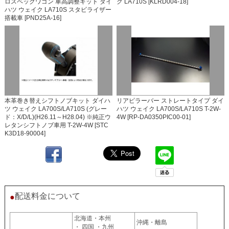
ロスペックワゴン 車高調整キット ダイ
ク LA710S [KLRD004-18]
ハツ ウェイク LA710S スタビライザー
搭載車 [PND25A-16]
本革巻き替えシフトノブキット ダイハ
リアピラーバー ストレートタイプ ダイ
ツ ウェイク LA700S/LA710S (グレー
ハツ ウェイク LA700S/LA710S T-2W-
ド：X/D/L)(H26.11～H28.04) ※純正ウ
4W [RP-DA0350PIC00-01]
レタンシフトノブ車用 T-2W-4W [STC
K3D18-90004]
配送料金について
●
北海道・本州
沖縄・離島
・ 四国 ・九州