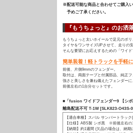
※配送可能な商品と合わせてご購入
予めご了承ください。
『もうちょっと』のお洒
もうちょっと太いホイールで足元のボリ
タイヤをワンサイズUPさせて、走りの
そんな要望にお応えするための「ワイド
簡単装着！軽トラックを手軽
前後、片側9mmのフェンダー。
取付は、両面テープと付属部品、純正フ
強さと美しさを兼ね備えたフェンダーに
前後左右の1台分セットです。
■「fusion ワイドフェンダー9 【シ
離島配送不可 T-1W [SLK823-O43S
【適合車種】スバル サンバートラック(グラ
【仕様】ABS製 シボ黒 ※前後左右の
【納期】約1週間 (欠品の場合は、納期