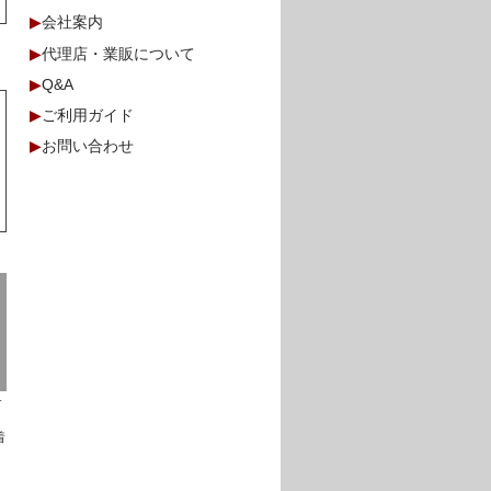
▶
会社案内
▶
代理店・業販について
▶
Q&A
▶
ご利用ガイド
▶
お問い合わせ
サ
ャ
着