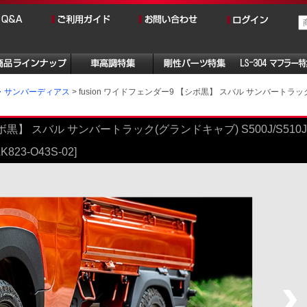
fusion ワイドフェンダー9 【シボ黒】 スバル サンバートラック(
・サンバーディアス
シボ黒】 スバル サンバートラック(グランドキャブ) S500J/S510J
23-O43S-02]