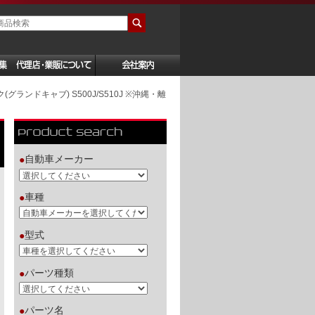
グランドキャブ) S500J/S510J ※沖縄・離
自動車メーカー
●
車種
●
型式
●
パーツ種類
●
パーツ名
●