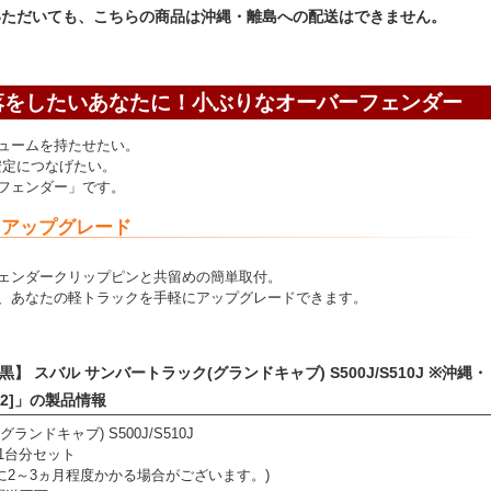
いただいても、こちらの商品は沖縄・離島への配送はできません。
落をしたいあなたに！小ぶりなオーバーフェンダー
ュームを持たせたい。
安定につなげたい。
フェンダー」です。
にアップグレード
ェンダークリップピンと共留めの簡単取付。
、あなたの軽トラックを手軽にアップグレードできます。
ボ黒】 スバル サンバートラック(グランドキャブ) S500J/S510J ※沖縄・
-02]」の製品情報
ンドキャブ) S500J/S510J
1台分セット
に2～3ヵ月程度かかる場合がございます。)