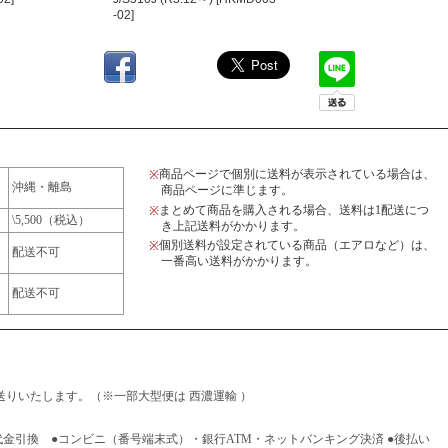
-02]
商品ページで個別に送料が表示されている場合は、
※
沖縄・離島
商品ページに準じます。
まとめて商品を購入される場合、送料は1配送につ
※
\5,500（税込）
き上記送料がかかります。
個別送料が設定されている商品（エアロなど）は、
※
配送不可
一番高い送料がかかります。
配送不可
りいたします。（※一部大型便は 西濃運輸 ）
代金引換 ●コンビニ（番号端末式）・銀行ATM・ネットバンキング決済 ●後払い