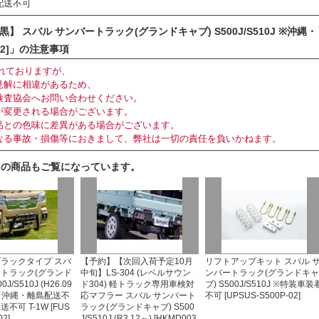
配送不可
ボ黒】 スバル サンバートラック(グランドキャブ) S500J/S510J ※沖縄・
-02]」の注意事項
れておりますが、
見解に相違があるため、
査協会へお問い合わせください。
が変更される場合がございます。
品との色味に差異がある場合がございます。
なる事故・損傷等におきまして、弊社は一切の責任を負いかねます。
らの商品もご覧になっています。
ブラックタイプ スバ
【予約】【次回入荷予定10月
リフトアップキット スバル 
ートラック(グランド
中旬】LS-304 (レベルサウン
ンバートラック(グランドキ
J/S510J (H26.09
ド304) 軽トラック専用車検対
ブ) S500J/S510J ※特装車装
) ※沖縄・離島配送不
応マフラー スバル サンバート
不可 [UPSUS-S500P-02]
不可 T-1W [FUS
ラック(グランドキャブ) S500
02]
J/S510J (R3.12～) [HKMD003