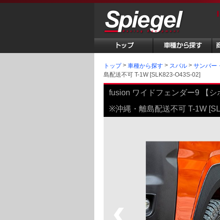
トップ
車種から探す
スバル
サンバー
島配送不可 T-1W [SLK823-O43S-02]
fusion ワイドフェンダー9 【
※沖縄・離島配送不可 T-1W [SLK8