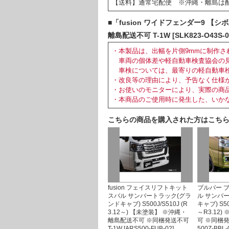
【送料】通常宅配便 ※沖縄・離島は
■「fusion ワイドフェンダー9 【シ
離島配送不可 T-1W [SLK823-O43S
・本製品は、出幅を片側9mmに制作さ
車両の個体差や軽自動車検査協会の
車検については、最寄りの軽自動車検
・改良等の理由により、予告なく仕様
・お使いのモニターにより、実際の商
・本商品のご使用時に発生した、いか
こちらの商品を購入された方はこち
fusion フェイスリフトキット
ブルバー 
スバル サンバートラック(グラ
ル サンバ
ンドキャブ) S500J/S510J (R
キャブ) S500
3.12～) 【未塗装】 ※沖縄・
～R3.12
離島配送不可 ※同梱発送不可
可 ※同梱発送
T-1W [ARS500-FUB-02]
500Z-BBL-