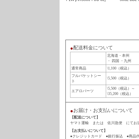
配送料金について
●
北海道・本州
・ 四国 ・九州
通常商品
\1,100（税込）
フルバケットシー
\5,500（税込）
ト
\5,500（税込）～
エアロパーツ
\35,200（税込）
お届け・お支払いについて
●
【配送について】
ヤマト運輸 または 佐川急便 にてお送
【お支払いについて】
●クレジットカード ●銀行振込 ●商品