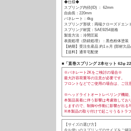
◆仕様◆
スプリング内径(ID) ： 62mm
自由長：220mm
バネレート：4kg
スプリング形状：両端クローズドエ
スプリング材質：SAE9254規格
製造方法：冷間圧延
表面処理（防錆処理）：黒色粉体塗装
【納期】受注生産品 約1ヵ月 (部材欠
【送料】通常宅配便
■「直巻スプリング 2本セット 62φ 220m
※バネレート2Kをご検討の場合※
最大許容荷重等の注意が必要です。
フロントなどでご使用の場合は、ご注
※ヘッドライトオートレベリング機能
本製品装着に伴う影響は考慮致してお
しますので、制御や作動に影響が出る
※本製品の取り付けで起こりうるトラ
【サイズの選び方】
今お使いのスプリングのサイズをご確認