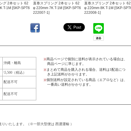
グ 2本セット 62
直巻スプリング 2本セット 62
直巻スプリング 2本セット 62
K T-1M [SKP-SPT6
φ 220mm 7K T-1M [SKP-SPT6
φ 220mm 8K T-1M [SKP-SPT
222007-1]
222008-1]
商品ページで個別に送料が表示されている場合は、
※
沖縄・離島
商品ページに準じます。
まとめて商品を購入される場合、送料は1配送につ
※
\5,500（税込）
き上記送料がかかります。
個別送料が設定されている商品（エアロなど）は、
※
配送不可
一番高い送料がかかります。
配送不可
りいたします。（※一部大型便は 西濃運輸 ）