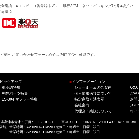
代金引換 ●コンビニ（番号端末式）・銀行ATM・ネットバンキング決済 ●後払い
Pay決済
土・日曜・祝日 お問い合わせフォームからは24時間受付可能です。
ピックアップ
インフォメーション
■
車高調特集
ショールームのご案内
Q&A
剛性パーツ特集
個人情報保護について
ご利
LS-304 マフラー特集
特定商取引法表示
お問
会社案内
メル
代理店・業販について
Spi
千葉県富津市青木１丁目５−１ イオンモール富津 3Ｆ TEL：048-970-2800 FAX：048-970-2801
舗）営業時間：AM10:00～PM5:00 定休日：毎週土・日曜・祝日
営業時間：AM10:00～PM3:00 定休日：毎週土・日曜・祝日