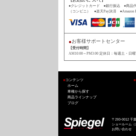
【お支払いについて】
●クレジットカード ●銀行振込 ●商品
（コンビニ） ●楽天Pay決済 ●Amazon 
お客様サポートセンター
●
【受付時間】
AM10:00～PM3:00 定休日：毎週
コンテンツ
■
■
ホーム
車種から探す
商品ラインナップ
ブログ
〒293-0012 
ショールーム（店
お問い合わせ 