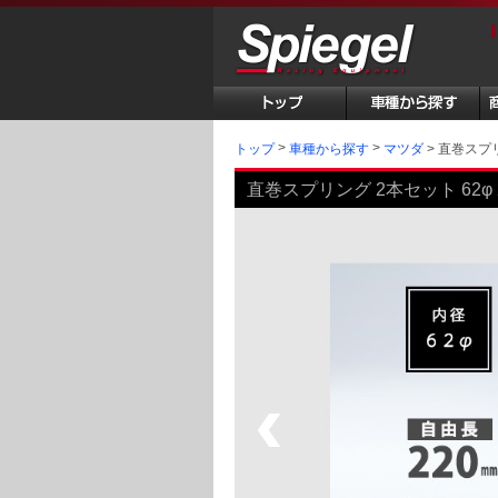
トップ
直巻スプリング
車種から探す
マツダ
直巻スプリング 2本セット 62φ 220m