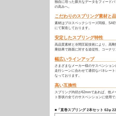
独自に培った膨大なデータをフィードバ
の高みへ。
こだわりのスプリング素材と
素材はプロスペックシリーズ同様、SAE
にて製造しております。
安定したスプリング特性
高品質素材と冷間圧延技術により、高剛
乗効果で路面に対する追従性、コーナリ
幅広いラインアップ
さまざまなメーカー様のサスペンション
走行シーンに合わせて適切なバネレートを選
なっております。
高い互換性
スプリング内径が62mmであれば、他
ト形状の全てのサスペンションに使用で
■「直巻スプリング 2本セット 62φ 220m