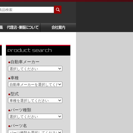
自動車メーカー
●
車種
●
型式
●
パーツ種類
●
パーツ名
●