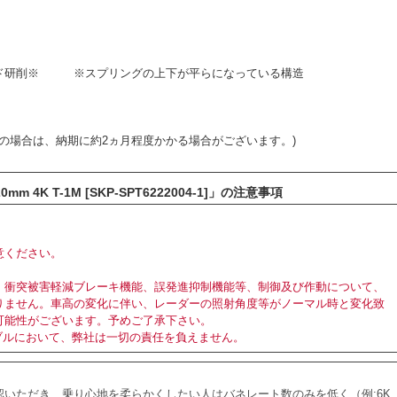
ンド研削※ ※スプリングの上下が平らになっている構造
品の場合は、納期に約2ヵ月程度かかる場合がございます。)
m 4K T-1M [SKP-SPT6222004-1]」の注意事項
意ください。
、衝突被害軽減ブレーキ機能、誤発進抑制機能等、制御及び作動について、
りません。車高の変化に伴い、レーダーの照射角度等がノーマル時と変化致
可能性がございます。予めご了承下さい。
ブルにおいて、弊社は一切の責任を負えません。
いただき、乗り心地を柔らかくしたい人はバネレート数のみを低く（例:6K