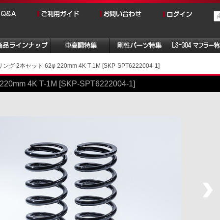
 2本セット 62φ 220mm 4K T-1M [SKP-SPT6222004-1]
m 4K T-1M [SKP-SPT6222004-1]