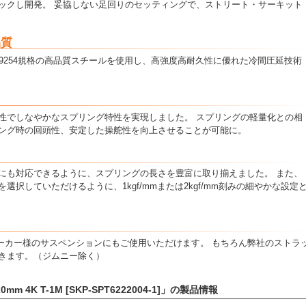
ックし開発。 妥協しない足回りのセッティングで、ストリート・サーキット
品質
9254規格の高品質スチールを使用し、高強度高耐久性に優れた冷間圧延技術
性でしなやかなスプリング特性を実現しました。 スプリングの軽量化との相
ング時の回頭性、安定した操舵性を向上させることが可能に。
にも対応できるように、スプリングの長さを豊富に取り揃えました。 また、
択していただけるように、1kgf/mmまたは2kgf/mm刻みの細やかな設定
メーカー様のサスペンションにもご使用いただけます。 もちろん弊社のストラ
きます。（ジムニー除く）
m 4K T-1M [SKP-SPT6222004-1]」の製品情報