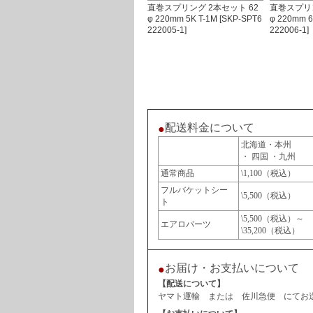
直巻スプリング 2本セット 62
直巻スプリン
φ 220mm 5K T-1M [SKP-SPT6
φ 220mm 6
222005-1]
222006-1]
配送料金について
●
北海道・本州
・ 四国 ・九州
通常商品
\1,100（税込）
フルバケットシー
\5,500（税込）
ト
\5,500（税込）～
エアロパーツ
\35,200（税込）
お届け・お支払いについて
●
【配送について】
ヤマト運輸 または 佐川急便 にてお送