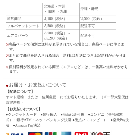
北海道・本州
沖縄・離島
・ 四国 ・九州
通常商品
\1,100（税込）
\5,500（税込）
フルバケットシート
\5,500（税込）
配送不可
\5,500（税込）～
エアロパーツ
配送不可
\35,200（税込）
商品ページで個別に送料が表示されている場合は、商品ページに準じま
※
す。
まとめて商品を購入される場合、送料は1配送につき上記送料がかかりま
※
す。
個別送料が設定されている商品（エアロなど）は、一番高い送料がかかり
※
ます。
お届け・お支払いについて
●
【配送について】
ヤマト運輸 または 佐川急便 にてお送りいたします。（※一部大型便は
西濃運輸 ）
【お支払いについて】
●クレジットカード ●銀行振込 ●商品代金引換 ●コンビニ（番号端末
式）・銀行ATM・ネットバンキング決済 ●後払い（コンビニ） ●楽天Pay決
済 ●Amazon Pay決済