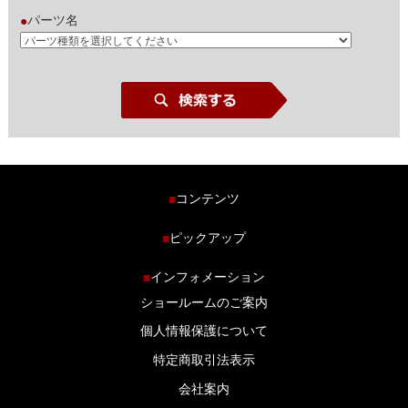
パーツ名
●
コンテンツ
■
ホーム
ピックアップ
■
車種から探す
車高調特集
インフォメーション
■
商品ラインナップ
剛性パーツ特集
ショールームのご案内
ブログ
LS-304 マフラー特集
個人情報保護について
特定商取引法表示
会社案内