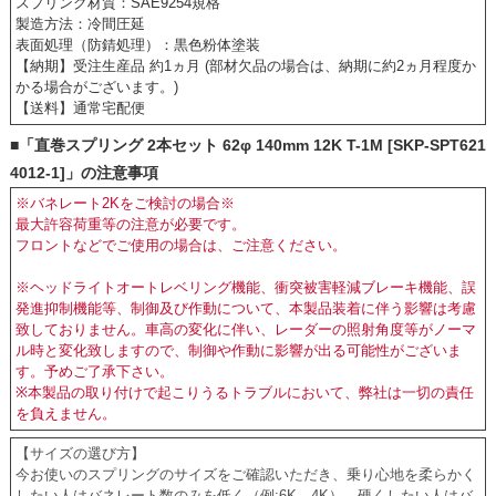
スプリング材質：SAE9254規格
製造方法：冷間圧延
表面処理（防錆処理）：黒色粉体塗装
【納期】受注生産品 約1ヵ月 (部材欠品の場合は、納期に約2ヵ月程度か
かる場合がございます。)
【送料】通常宅配便
■「直巻スプリング 2本セット 62φ 140mm 12K T-1M [SKP-SPT621
4012-1]」の注意事項
※バネレート2Kをご検討の場合※
最大許容荷重等の注意が必要です。
フロントなどでご使用の場合は、ご注意ください。
※ヘッドライトオートレベリング機能、衝突被害軽減ブレーキ機能、誤
発進抑制機能等、制御及び作動について、本製品装着に伴う影響は考慮
致しておりません。車高の変化に伴い、レーダーの照射角度等がノーマ
ル時と変化致しますので、制御や作動に影響が出る可能性がございま
す。予めご了承下さい。
※本製品の取り付けで起こりうるトラブルにおいて、弊社は一切の責任
を負えません。
【サイズの選び方】
今お使いのスプリングのサイズをご確認いただき、乗り心地を柔らかく
したい人はバネレート数のみを低く（例:6K→4K）、硬くしたい人はバ