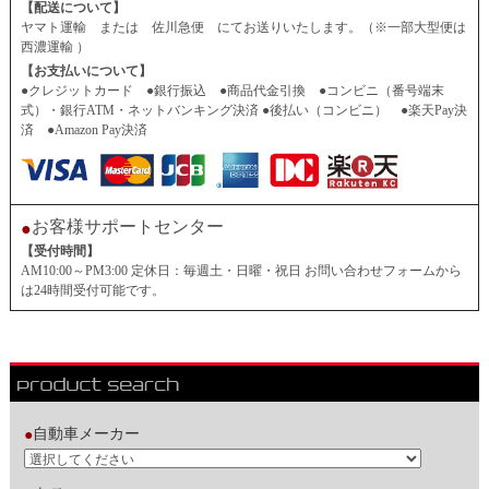
【配送について】
ヤマト運輸 または 佐川急便 にてお送りいたします。（※一部大型便は
西濃運輸 ）
【お支払いについて】
●クレジットカード ●銀行振込 ●商品代金引換 ●コンビニ（番号端末
式）・銀行ATM・ネットバンキング決済 ●後払い（コンビニ） ●楽天Pay決
済 ●Amazon Pay決済
お客様サポートセンター
●
【受付時間】
AM10:00～PM3:00 定休日：毎週土・日曜・祝日 お問い合わせフォームから
は24時間受付可能です。
自動車メーカー
●