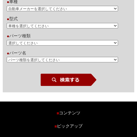
車種
●
型式
●
パーツ種類
●
パーツ名
●
コンテンツ
■
ホーム
ピックアップ
■
車種から探す
車高調特集