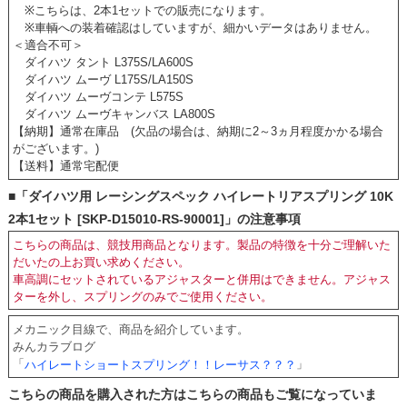
※こちらは、2本1セットでの販売になります。
※車輌への装着確認はしていますが、細かいデータはありません。
＜適合不可＞
ダイハツ タント L375S/LA600S
ダイハツ ムーヴ L175S/LA150S
ダイハツ ムーヴコンテ L575S
ダイハツ ムーヴキャンバス LA800S
【納期】通常在庫品 (欠品の場合は、納期に2～3ヵ月程度かかる場合
がございます。)
【送料】通常宅配便
■「ダイハツ用 レーシングスペック ハイレートリアスプリング 10K
2本1セット [SKP-D15010-RS-90001]」の注意事項
こちらの商品は、競技用商品となります。製品の特徴を十分ご理解いた
だいたの上お買い求めください。
車高調にセットされているアジャスターと併用はできません。アジャス
ターを外し、スプリングのみでご使用ください。
メカニック目線で、商品を紹介しています。
みんカラブログ
「
」
ハイレートショートスプリング！！レーサス？？？
こちらの商品を購入された方はこちらの商品もご覧になっていま