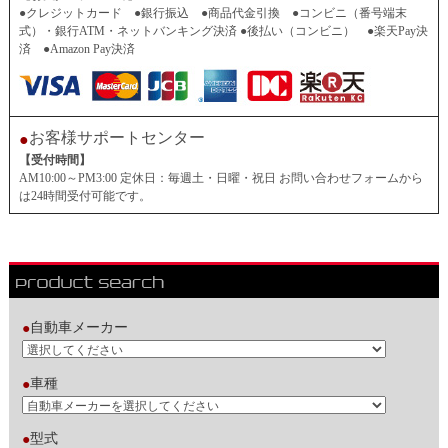
●クレジットカード ●銀行振込 ●商品代金引換 ●コンビニ（番号端末
式）・銀行ATM・ネットバンキング決済 ●後払い（コンビニ） ●楽天Pay決
済 ●Amazon Pay決済
お客様サポートセンター
●
【受付時間】
AM10:00～PM3:00 定休日：毎週土・日曜・祝日 お問い合わせフォームから
は24時間受付可能です。
自動車メーカー
●
車種
●
型式
●