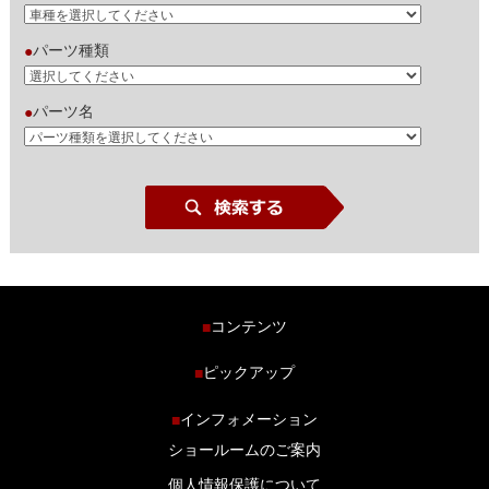
パーツ種類
●
パーツ名
●
コンテンツ
■
ホーム
ピックアップ
■
車種から探す
車高調特集
インフォメーション
■
商品ラインナップ
剛性パーツ特集
ショールームのご案内
ブログ
LS-304 マフラー特集
個人情報保護について