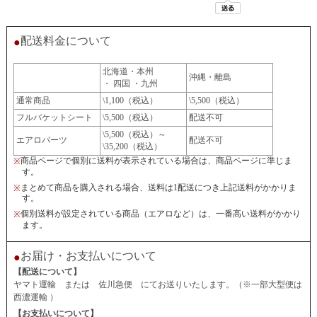
配送料金について
●
北海道・本州
沖縄・離島
・ 四国 ・九州
通常商品
\1,100（税込）
\5,500（税込）
フルバケットシート
\5,500（税込）
配送不可
\5,500（税込）～
エアロパーツ
配送不可
\35,200（税込）
商品ページで個別に送料が表示されている場合は、商品ページに準じま
※
す。
まとめて商品を購入される場合、送料は1配送につき上記送料がかかりま
※
す。
個別送料が設定されている商品（エアロなど）は、一番高い送料がかかり
※
ます。
お届け・お支払いについて
●
【配送について】
ヤマト運輸 または 佐川急便 にてお送りいたします。（※一部大型便は
西濃運輸 ）
【お支払いについて】