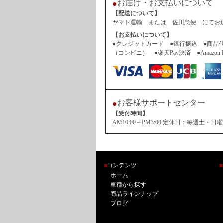
お届け・お支払いについて
●
【配送について】
ヤマト運輸 または 佐川急便 にてお送
【お支払いについて】
●クレジットカード ●銀行振込 ●商品
（コンビニ） ●楽天Pay決済 ●Amazon 
お客様サポートセンター
●
【受付時間】
AM10:00～PM3:00 定休日：毎週
コンテンツ
■
■
ホーム
車種から探す
商品ラインナップ
ブログ