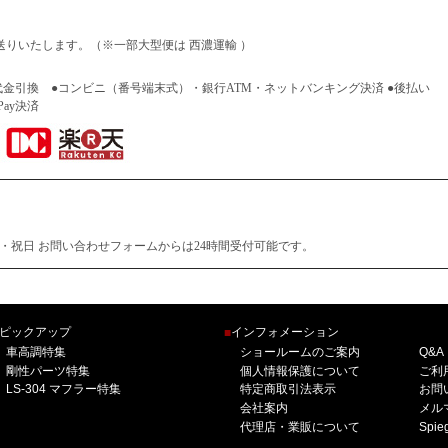
りいたします。（※一部大型便は 西濃運輸 ）
代金引換 ●コンビニ（番号端末式）・銀行ATM・ネットバンキング決済 ●後払い
Pay決済
土・日曜・祝日 お問い合わせフォームからは24時間受付可能です。
ピックアップ
インフォメーション
■
車高調特集
ショールームのご案内
Q&A
剛性パーツ特集
個人情報保護について
ご利
LS-304 マフラー特集
特定商取引法表示
お問
会社案内
メル
代理店・業販について
Spi