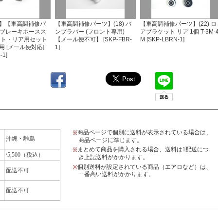
】【車高調補修パ
【車高調補修パーツ】(18) バ
【車高調補修パーツ】(22) ロ
) ブレーキホースス
ンプラバー (フロント専用)
アブラケット リア 1個 T-3M-
ント・リア用セット
【メール便不可】 [SKP-FBR-
M [SKP-LBRN-1]
 [メール便対応]
1]
-1]
商品ページで個別に送料が表示されている場合は、
※
沖縄・離島
商品ページに準じます。
まとめて商品を購入される場合、送料は1配送につ
※
\5,500（税込）
き上記送料がかかります。
個別送料が設定されている商品（エアロなど）は、
※
配送不可
一番高い送料がかかります。
配送不可