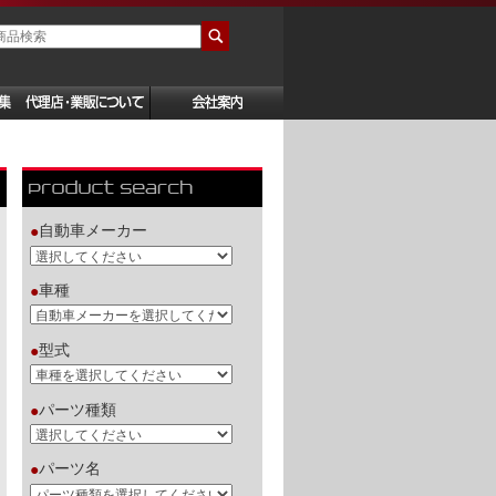
自動車メーカー
●
車種
●
型式
●
パーツ種類
●
パーツ名
●