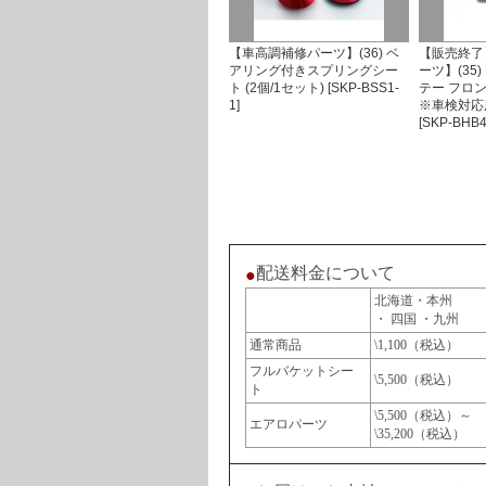
【車高調補修パーツ】(36) ベ
【販売終了
アリング付きスプリングシー
ーツ】(35
ト (2個/1セット) [SKP-BSS1-
テー フロ
1]
※車検対応用
[SKP-BHB4
配送料金について
●
北海道・本州
・ 四国 ・九州
通常商品
\1,100（税込）
フルバケットシー
\5,500（税込）
ト
\5,500（税込）～
エアロパーツ
\35,200（税込）