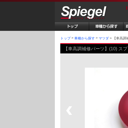
トップ
【車高調補
車種から探す
マツダ
【車高調補修パーツ】(10) スプ