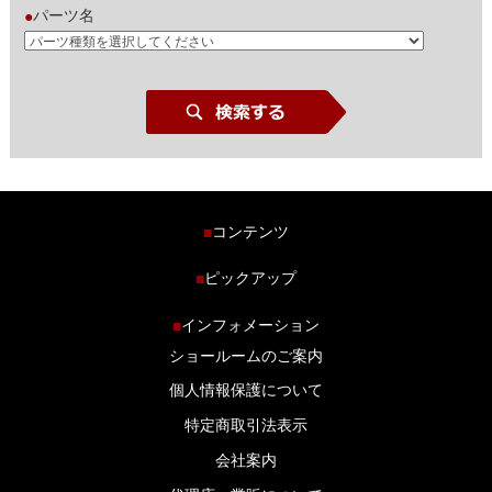
パーツ名
●
コンテンツ
■
ホーム
ピックアップ
■
車種から探す
車高調特集
インフォメーション
■
商品ラインナップ
剛性パーツ特集
ショールームのご案内
ブログ
LS-304 マフラー特集
個人情報保護について
特定商取引法表示
会社案内