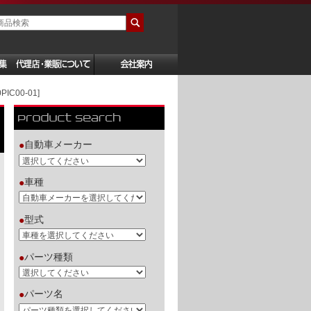
IC00-01]
自動車メーカー
●
車種
●
型式
●
パーツ種類
●
パーツ名
●