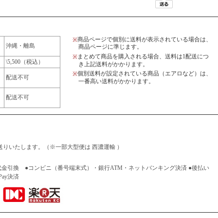
商品ページで個別に送料が表示されている場合は、
※
沖縄・離島
商品ページに準じます。
まとめて商品を購入される場合、送料は1配送につ
※
\5,500（税込）
き上記送料がかかります。
個別送料が設定されている商品（エアロなど）は、
※
配送不可
一番高い送料がかかります。
配送不可
りいたします。（※一部大型便は 西濃運輸 ）
代金引換 ●コンビニ（番号端末式）・銀行ATM・ネットバンキング決済 ●後払い
Pay決済