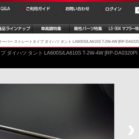
バー ストレートタイプ ダイハツ タント LA600S/LA610S T-2W-4W [RP-DA0320P
ツ タント LA600S/LA610S T-2W-4W [RP-DA0320PI