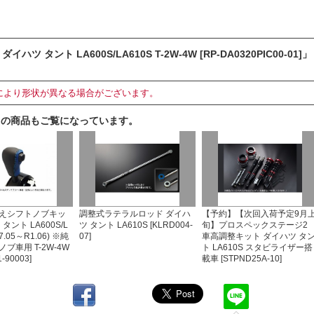
タント LA600S/LA610S T-2W-4W [RP-DA0320PIC00-01]」
により形状が異なる場合がございます。
らの商品もご覧になっています。
えシフトノブキッ
調整式ラテラルロッド ダイハ
【予約】【次回入荷予定9月
タント LA600S/L
ツ タント LA610S [KLRD004-
旬】プロスペックステージ2
27.05～R1.06) ※純
07]
車高調整キット ダイハツ タ
ブ車用 T-2W-4W
ト LA610S スタビライザー搭
-90003]
載車 [STPND25A-10]