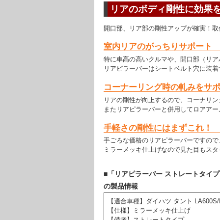
リアのボディ剛性に効果
開口部、リア部の剛性アップが確実！取
室内リアのがっちりサポート
特に車高の高いクルマや、開口部（リア
リアピラーバーはシートベルト穴に装着
コーナーリング時の軋みをサ
リアの剛性が向上するので、コーナリン
またリアピラーバーと併用してロアアー
手軽さの剛性にはまずこれ！
手ごろな価格のリアピラーバーですので
ミラーメッキ仕上げなので見た目もスタ
■「リアピラーバー ストレートタイプ ダイハツ 
の製品情報
【適合車種】ダイハツ タント LA600S/L
【仕様】ミラーメッキ仕上げ
【備考】ストレートタイプ