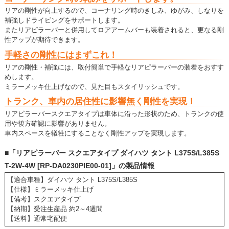
リアの剛性が向上するので、コーナリング時のきしみ、ゆがみ、しなりを
補強しドライビングをサポートします。
またリアピラーバーと併用してロアアームバーも装着されると、更なる剛
性アップが期待できます。
手軽さの剛性にはまずこれ！
リアの剛性・補強には、取付簡単で手軽なリアピラーバーの装着をおすす
めします。
ミラーメッキ仕上げなので、見た目もスタイリッシュです。
トランク、車内の居住性に影響無く剛性を実現！
リアピラーバースクエアタイプは車体に沿った形状のため、トランクの使
用や後方確認に影響がありません。
車内スペースを犠牲にすることなく剛性アップを実現します。
■「リアピラーバー スクエアタイプ ダイハツ タント L375S/L385S
T-2W-4W [RP-DA0230PIE00-01]」の製品情報
【適合車種】ダイハツ タント L375S/L385S
【仕様】ミラーメッキ仕上げ
【備考】スクエアタイプ
【納期】受注生産品 約2～4週間
【送料】通常宅配便