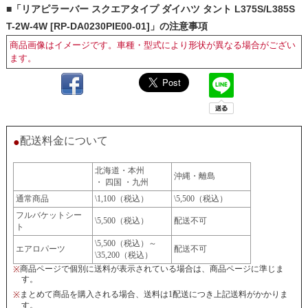
■「リアピラーバー スクエアタイプ ダイハツ タント L375S/L385S
T-2W-4W [RP-DA0230PIE00-01]」の注意事項
商品画像はイメージです。車種・型式により形状が異なる場合がござい
ます。
配送料金について
●
北海道・本州
沖縄・離島
・ 四国 ・九州
通常商品
\1,100（税込）
\5,500（税込）
フルバケットシー
\5,500（税込）
配送不可
ト
\5,500（税込）～
エアロパーツ
配送不可
\35,200（税込）
商品ページで個別に送料が表示されている場合は、商品ページに準じま
※
す。
まとめて商品を購入される場合、送料は1配送につき上記送料がかかりま
※
す。