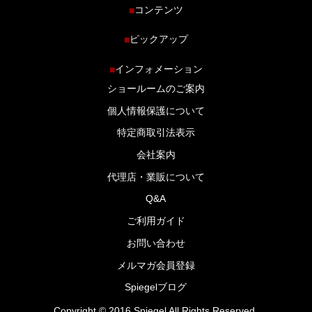
コンテンツ
■
ホーム
ピックアップ
■
車種から探す
車高調特集
インフォメーション
■
商品ラインナップ
剛性パーツ特集
ショールームのご案内
ブログ
LS-304 マフラー特集
個人情報保護について
特定商取引法表示
会社案内
代理店・業販について
Q&A
ご利用ガイド
お問い合わせ
メルマガ会員登録
Spiegelブログ
Copyright © 2016 Spiegel All Rights Reserved.