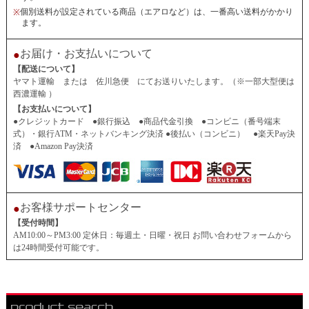
個別送料が設定されている商品（エアロなど）は、一番高い送料がかかり
※
ます。
お届け・お支払いについて
●
【配送について】
ヤマト運輸 または 佐川急便 にてお送りいたします。（※一部大型便は
西濃運輸 ）
【お支払いについて】
●クレジットカード ●銀行振込 ●商品代金引換 ●コンビニ（番号端末
式）・銀行ATM・ネットバンキング決済 ●後払い（コンビニ） ●楽天Pay決
済 ●Amazon Pay決済
お客様サポートセンター
●
【受付時間】
AM10:00～PM3:00 定休日：毎週土・日曜・祝日 お問い合わせフォームから
は24時間受付可能です。