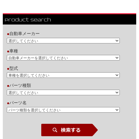
自動車メーカー
●
車種
●
型式
●
パーツ種類
●
パーツ名
●