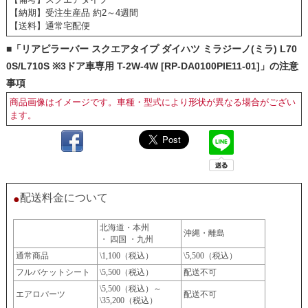
【納期】受注生産品 約2～4週間
【送料】通常宅配便
■「リアピラーバー スクエアタイプ ダイハツ ミラジーノ(ミラ) L70
0S/L710S ※3ドア車専用 T-2W-4W [RP-DA0100PIE11-01]」の注意
事項
商品画像はイメージです。車種・型式により形状が異なる場合がござい
ます。
配送料金について
●
北海道・本州
沖縄・離島
・ 四国 ・九州
通常商品
\1,100（税込）
\5,500（税込）
フルバケットシート
\5,500（税込）
配送不可
\5,500（税込）～
エアロパーツ
配送不可
\35,200（税込）