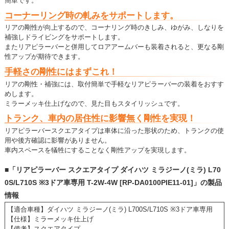
簡単です。
コーナーリング時の軋みをサポートします。
リアの剛性が向上するので、コーナリング時のきしみ、ゆがみ、しなりを
補強しドライビングをサポートします。
またリアピラーバーと併用してロアアームバーも装着されると、更なる剛
性アップが期待できます。
手軽さの剛性にはまずこれ！
リアの剛性・補強には、取付簡単で手軽なリアピラーバーの装着をおすす
めします。
ミラーメッキ仕上げなので、見た目もスタイリッシュです。
トランク、車内の居住性に影響無く剛性を実現！
リアピラーバースクエアタイプは車体に沿った形状のため、トランクの使
用や後方確認に影響がありません。
車内スペースを犠牲にすることなく剛性アップを実現します。
■「リアピラーバー スクエアタイプ ダイハツ ミラジーノ(ミラ) L70
0S/L710S ※3ドア車専用 T-2W-4W [RP-DA0100PIE11-01]」の製品
情報
【適合車種】ダイハツ ミラジーノ(ミラ) L700S/L710S ※3ドア車専用
【仕様】ミラーメッキ仕上げ
【備考】スクエアタイプ