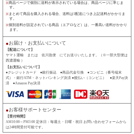
商品ページで個別に送料が表示されている場合は、商品ページに準じま
※
す。
まとめて商品を購入される場合、送料は1配送につき上記送料がかかりま
※
す。
個別送料が設定されている商品（エアロなど）は、一番高い送料がかかり
※
ます。
お届け・お支払いについて
●
【配送について】
ヤマト運輸 または 佐川急便 にてお送りいたします。（※一部大型便は
西濃運輸 ）
【お支払いについて】
●クレジットカード ●銀行振込 ●商品代金引換 ●コンビニ（番号端末
式）・銀行ATM・ネットバンキング決済 ●後払い（コンビニ） ●楽天Pay決
済 ●Amazon Pay決済
お客様サポートセンター
●
【受付時間】
AM10:00～PM3:00 定休日：毎週土・日曜・祝日 お問い合わせフォームから
は24時間受付可能です。