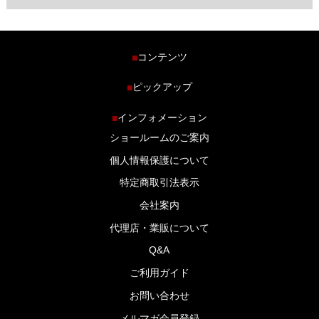
コンテンツ
■
ホーム
ピックアップ
■
車種から探す
車高調特集
インフォメーション
■
商品ラインナップ
剛性パーツ特集
ショールームのご案内
ブログ
LS-304 マフラー特集
個人情報保護について
特定商取引法表示
会社案内
代理店・業販について
Q&A
ご利用ガイド
お問い合わせ
メルマガ会員登録