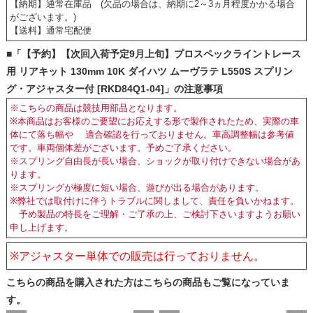
【納期】通常在庫品 (欠品の場合は、納期に2～3ヵ月程度かかる場合
がございます。)
【送料】通常宅配便
■「【予約】【次回入荷予定9月上旬】プロスペックライントレース
用 リアキット 130mm 10K ダイハツ ムーヴラテ L550S スプリン
グ・アジャスター付 [RKD84Q1-04]」の注意事項
※こちらの商品は競技用部品となります。
※本商品はお客様のご要望にお応えする形で製作されたため、実際の車
体にて落ち幅や 適合確認を行っておりません。車高調整幅は参考値
です。車両個体差がございます。予めご了承ください。
※スプリング自由長が長い場合、ショックが取り付けできない場合があ
ります。
※スプリングが極度に短い場合、遊びが出る場合があります。
※弊社では取付けに伴うトラブルに関しまして、責任を負いかねます。
予め製品の特長をご理解・ご了承の上、ご検討下さいますようお願い
申し上げます。
※
アジャスター単体での販売は行っておりません。
こちらの商品を購入された方はこちらの商品もご覧になっていま
す。