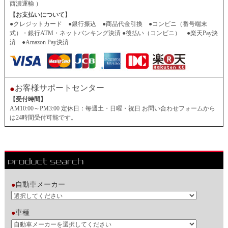
西濃運輸 ）
【お支払いについて】
●クレジットカード ●銀行振込 ●商品代金引換 ●コンビニ（番号端末
式）・銀行ATM・ネットバンキング決済 ●後払い（コンビニ） ●楽天Pay決
済 ●Amazon Pay決済
お客様サポートセンター
●
【受付時間】
AM10:00～PM3:00 定休日：毎週土・日曜・祝日 お問い合わせフォームから
は24時間受付可能です。
自動車メーカー
●
車種
●