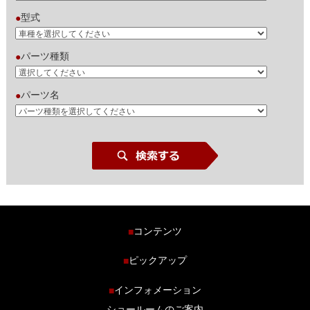
型式
●
パーツ種類
●
パーツ名
●
コンテンツ
■
ホーム
ピックアップ
■
車種から探す
車高調特集
インフォメーション
■
商品ラインナップ
剛性パーツ特集
ショールームのご案内