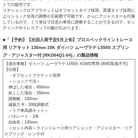
トでの販売です。
リヤショックロアブラケットはオフセットタイプ採用。貫通タイプ採用に
よりショック全長の調整が広範囲で可能です。さらにアジャスターも付属
しているので、ミリ単位で任意の車高に調整することができるので、セッ
ティングやドレスアップの幅が広がります。
■「【予約】【次回入荷予定9月上旬】プロスペックライントレース
用 リアキット 130mm 10K ダイハツ ムーヴラテ L550S スプリン
グ・アジャスター付 [RKD84Q1-04]」の製品情報
【適合車種】ダイハツ ムーヴラテ L550S ※2WD専用 (4WD装着不可)
【仕様】
・オフセットブラケット採用
＜ショック寸法＞
伸ばした場合：450mm
短くした場合：350mm
調整幅：100mm
減衰力 R：30段調整式
＜リア車高調キット＞
バネレート：10k
自由長：130mm
＜セット内容＞ライントレース用リアショック・アジャスター・リア
スプリング・レンチ付